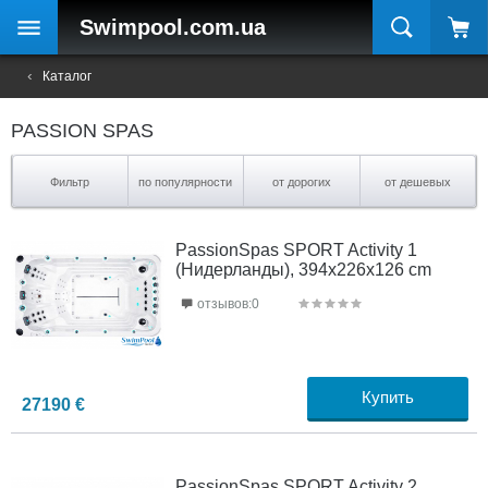
Swimpool
.com.ua
Каталог
PASSION SPAS
Фильтр
по популярности
от дорогих
от дешевых
PassionSpas SPORT Activity 1
(Нидерланды), 394x226x126 cm
отзывов:0
Купить
27190
€
PassionSpas SPORT Activity 2