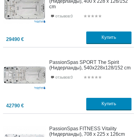
(Нидерланды), 400 х 228 х 126/152
cm
отзывов:0
Купить
29490
€
PassionSpas SPORT The Spirit
(Нидерланды), 540х228х128/152 cm
отзывов:0
Купить
42790
€
PassionSpas FITNESS Vitality
(Нидерланды), 708 х 225 х 126cm