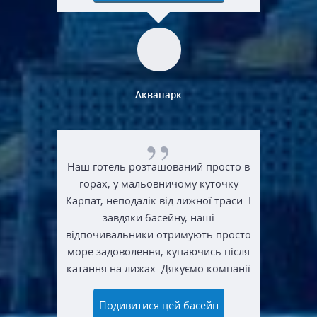
Аквапарк
Наш готель розташований просто в
горах, у мальовничому куточку
Карпат, неподалік від лижної траси. І
завдяки басейну, наші
відпочивальники отримують просто
море задоволення, купаючись після
катання на лижах. Дякуємо компанії
"Свімпул Сервіс" за це.
Подивитися цей басейн