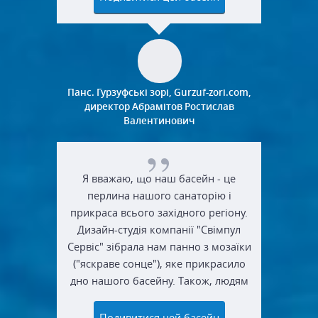
і колегам.
Панс. Гурзуфські зорі, Gurzuf-zori.com,
директор Абрамітов Ростислав
Валентинович
Я вважаю, що наш басейн - це
перлина нашого санаторію і
прикраса всього західного регіону.
Дизайн-студія компанії "Свімпул
Сервіс" зібрала нам панно з мозаїки
("яскраве сонце"), яке прикрасило
дно нашого басейну. Також, людям
дуже подобається джакузі з теплою
водою.
Подивитися цей басейн