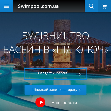
Swimpool
.com.ua
БУДІВНИЦТВО
БАСЕЙНІВ «ПІД КЛЮЧ»
Огляд технологій
Швидкий запит кошторису
Наші роботи