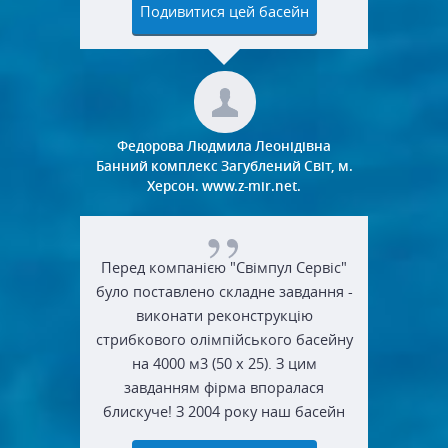
Подивитися цей басейн
Федорова Людмила Леонідівна
Банний комплекс Загублений Світ, м.
Херсон. www.z-mir.net.
Перед компанією "Свімпул Сервіс"
було поставлено складне завдання -
виконати реконструкцію
стрибкового олімпійського басейну
на 4000 м3 (50 х 25). З цим
завданням фірма впоралася
блискуче! З 2004 року наш басейн
відмінно працює й оздоровлює всіх