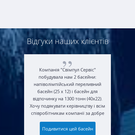
Відгуки наших клієнтів
Компанія "Свімпул Сервіс"
побудувала нам 2 басейни:
напіволімпійський переливний
басейн (25 х 12) і басейн для
відпочинку на 1300 тонн (40х22).
Хочу подякувати керівництву і всім
співробітникам компанії за добре
виконану роботу, і побажати
процвітання, успіхів і нових
Подивитися цей басейн
звершень у бізнесі.