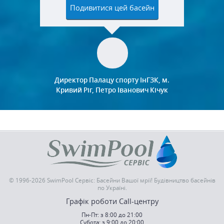
охочих. Бажаю всім будівельникам і
Подивитися цей басейн
керівництву довгих років життя і
процвітання.
Директор Палацу спорту ІнГЗК, м.
Кривий Ріг, Петро Іванович Кічук
© 1996-2026 SwimPool Сервіс: Басейни Вашої мрії! Будівництво басейнів
по Україні.
Графік роботи Call-центру
Пн-Пт: з 8:00 до 21:00
Субота: з 9:00 до 20:00