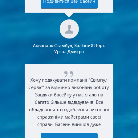
Подивитися цей басейн
обладнання для подачі води.
Дякуємо за виконану роботу.
Аквапарк Стамбул, Залізний Порт.
Урсал Дмитро
Хочу подякувати компанії "Свімпул
Сервіс" за відмінно виконану роботу.
Завдяки басейну у нас стало на
багато більше відвідувачів. Все
обладнання та оздоблення виконані
справжніми майстрами своєї
справи. Басейн вийшов дуже
красивий і функціональний.