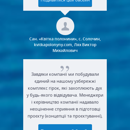
Сан. «Квітка полонини», с. Солочин,
kvitkapolonyny.com, Лях Виктор
Михайлович
Завдяки компанії ми побудували
єдиний на нашому узбережжі
комплекс гірок, які захоплюють дух
у будь-якого відвідувача. Менеджери
і керівництво компанії надавало
неоціненне сприяння в підготовці
проєкту (концепції та проєктуванні),
а робітники грамотно і якісно
провели монтаж насосного