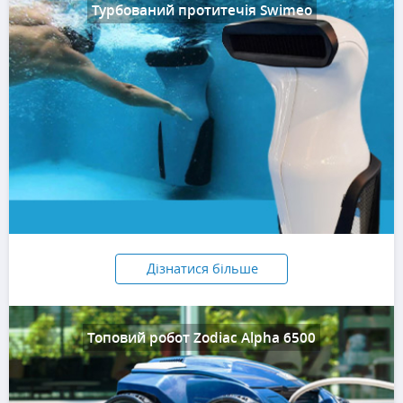
Турбований протитечія Swimeo
Дізнатися більше
Топовий робот Zodiac Alpha 6500