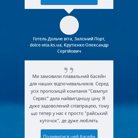
Готель Дольче віта, Залізний Порт,
dolce-vita.ks.ua, Крутієнко Олександр
Сергійович
Ми замовили плавальний басейн
для наших відпочивальників. Серед
усіх пропозицій компанія "Свімпул
Сервіс" дала найвигіднішу ціну. Я
дуже задоволений співпрацею, тому
що тепер у нас є просто "райський
куточок", де дуже люблять
проводити час всі відвідувачі. Буду
радити "Свімпул Сервіс" усім друзям
Подивитися цей басейн