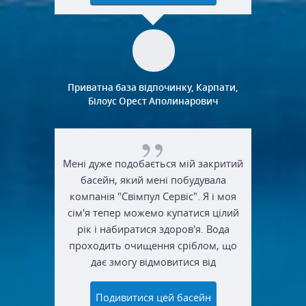
Приватна база відпочинку, Карпати,
Білоус Орест Аполинарович
Мені дуже подобається мій закритий
басейн, який мені побудувала
компанія "Свімпул Сервіс". Я і моя
сім'я тепер можемо купатися цілий
рік і набиратися здоров'я. Вода
проходить очищення сріблом, що
дає змогу відмовитися від
використання хлору. Велике спасибі
за вашу роботу.
Подивитися цей басейн