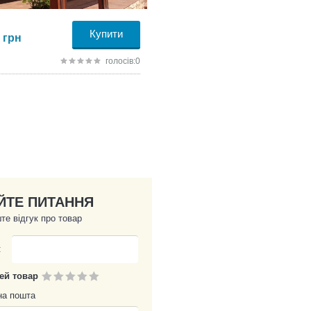
Купити
грн
голосів:0
ЙТЕ ПИТАННЯ
те відгук про товар
:
цей товар
на пошта