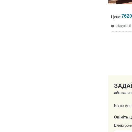
7620
Цена:
відгуків:0
ЗАДА
або залиш
Ваше ім’я
Оцініть 
Електрон