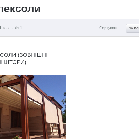
лексоли
1
товарів із
1
Сортування:
за п
СОЛИ (ЗОВНІШНІ
І ШТОРИ)