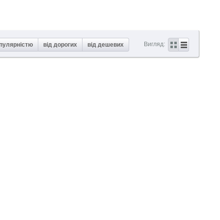
Вигляд:
опулярністю
від дорогих
від дешевих