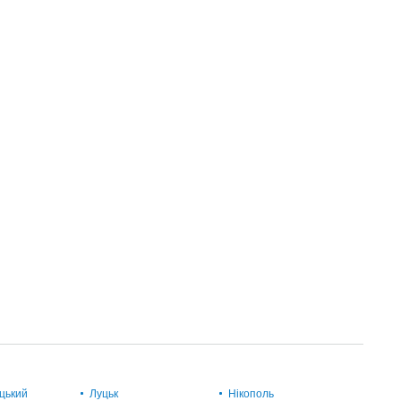
цький
Луцьк
Нікополь