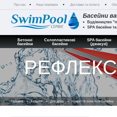
Про нас
Наші переваги
Доставка та оплата
Обс
Басейни ва
Будівництво "п
SPA басейни т
Бетонні
Склопластикові
SPA басейни
басейни
басейни
(джакузі)
РЕФЛЕК
Головна
Каталог
Для дому
Накриття зони біля басейну