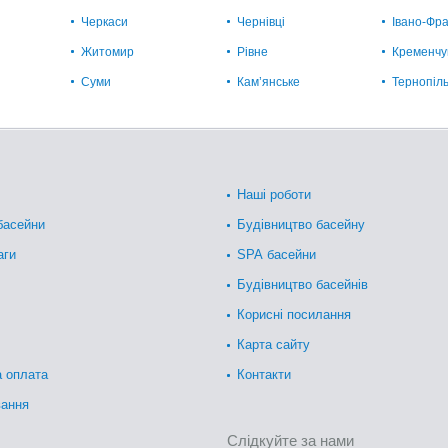
Черкаси
Чернівці
Івано-Фра
Житомир
Рівне
Кременчу
Суми
Кам’янське
Тернопіл
Наші роботи
басейни
Будівництво басейну
аги
SPA басейни
Будівництво басейнів
Корисні посилання
Карта сайту
а оплата
Контакти
вання
Слідкуйте за нами