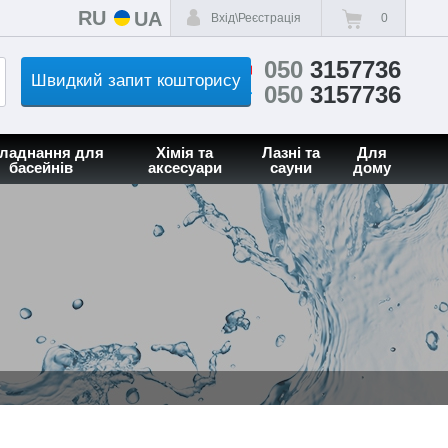
RU
UA
Вхід\Реєстрація
0
050
3157736
Швидкий запит кошторису
050
3157736
ладнання для
Хімія та
Лазні та
Для
басейнів
аксесуари
сауни
дому