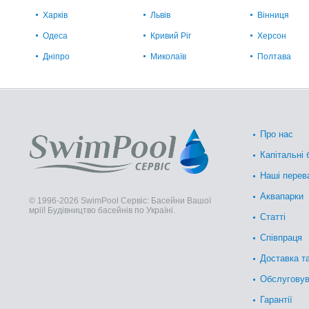
Харків
Львів
Вінниця
Одеса
Кривий Ріг
Херсон
Дніпро
Миколаїв
Полтава
Про нас
Капітальні 
Наші перев
Аквапарки
© 1996-2026 SwimPool Сервіс: Басейни Вашої
мрії! Будівництво басейнів по Україні.
Статті
Співпраця
Доставка т
Обслугову
Гарантії