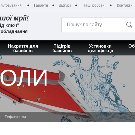
луговування
Гарантії
Відгуки
Наші роботи
Контакти
шої мрії!
ід ключ"
а обладнання
Накриття для
Підігрів
Установки
Об
басейнів
басейнів
дезінфекції
СОЛИ
Рефлексоли