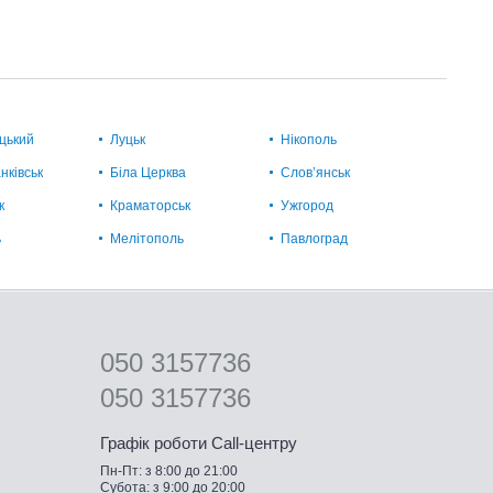
цький
Луцьк
Нікополь
нківськ
Біла Церква
Слов’янськ
к
Краматорськ
Ужгород
ь
Мелітополь
Павлоград
050 3157736
050 3157736
Графік роботи Call-центру
Пн-Пт: з 8:00 до 21:00
Субота: з 9:00 до 20:00