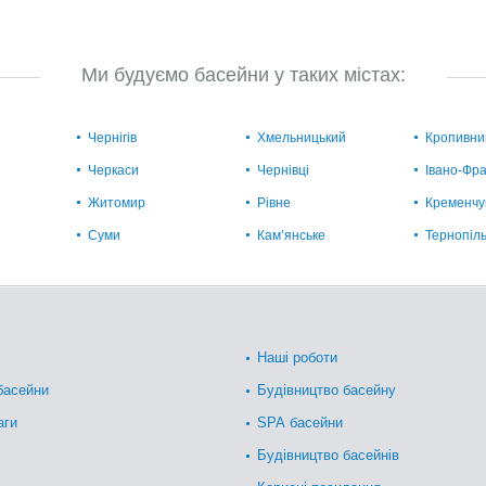
Ми будуємо басейни у таких містах:
Чернігів
Хмельницький
Кропивни
Черкаси
Чернівці
Івано-Фра
Житомир
Рівне
Кременчу
Суми
Кам’янське
Тернопіл
Наші роботи
басейни
Будівництво басейну
аги
SPA басейни
Будівництво басейнів