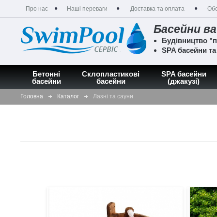
Про нас
Наші переваги
Доставка та оплата
Обс
Басейни ва
Будівництво "п
SPA басейни т
Бетонні
Склопластикові
SPA басейни
басейни
басейни
(джакузі)
Головна
Каталог
Лазні та сауни