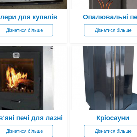
лери для купелів
Опалювальні пе
Дізнатися більше
Дізнатися більше
Переглянути ціни
Переглянути ціни
'яні печі для лазні
Кріосауни
Дізнатися більше
Дізнатися більше