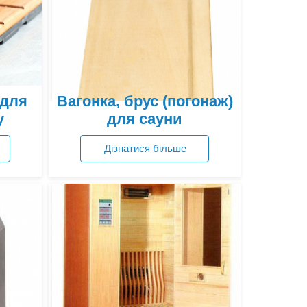
 для
Вагонка, брус (погонаж)
у
для сауни
Дізнатися більше
Переглянути ціни