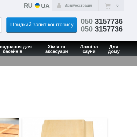
RU
UA
Вхід\Реєстрація
0
050
3157736
Швидкий запит кошторису
050
3157736
ладнання для
Хімія та
Лазні та
Для
басейнів
аксесуари
сауни
дому