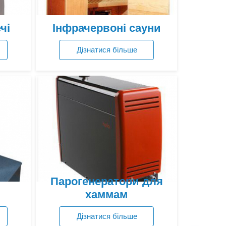
чі
Інфрачервоні сауни
Дізнатися більше
Переглянути ціни
Парогенератори для
хаммам
Дізнатися більше