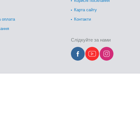
Корисні посилання
Карта сайту
а оплата
Контакти
вання
Слідкуйте за нами
Украине. Купить Лазні та сауни –
вальне обладнання. Це може бути
парогенератор
, електрокам'янка
ультаті вийде лазня: римська, турецька, фін.
тря. Так ось, різне обладнання для нагріву лазні видає різний резул
ки
, приведе до високої температури (понад 90 градусів 0) і низької 
к
обладнання для турецької лазні
потрібно використовувати пароге
температуру і 90% вологості, що є ідеальними умовами для римської і