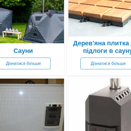
Дерев'яна плитка
Сауни
підлоги в саун
Дізнатися більше
Дізнатися більше
Переглянути ціни
Переглянути ціни