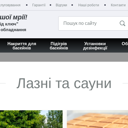
луговування
Гарантії
Відгуки
Наші роботи
Контакти
шої мрії!
ід ключ"
а обладнання
Накриття для
Підігрів
Установки
Об
басейнів
басейнів
дезінфекції
Лазні та сауни