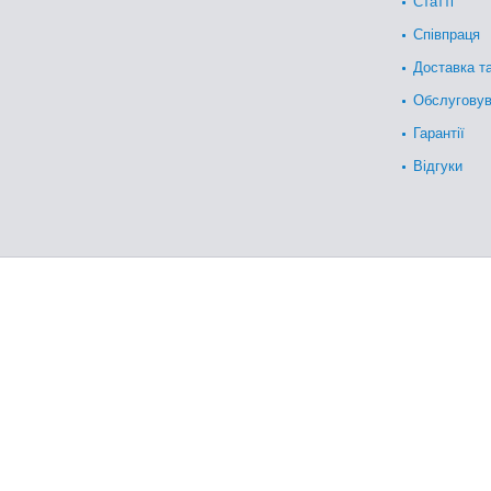
Статті
Співпраця
Доставка т
Обслугову
Гарантії
Відгуки
Лазні та сауни – продажа по 
качества!
Обладнання для лазень і саун
включає, насамперед, нагрі
Від вибору принципу обігріву парної залежить, яка у вас в рез
Тут вся справа у співвідношенні температури та вологості пові
Наприклад, нагрівання парної за допомогою
електрокам'ян
Якщо ж ми захочемо мати римську або турецьку лазню, то я
цьому прогріває його. В результаті ми маємо 40-50 градусів 