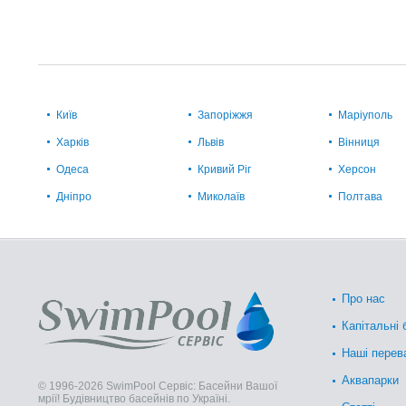
Київ
Запоріжжя
Маріуполь
Харків
Львів
Вінниця
Одеса
Кривий Ріг
Херсон
Дніпро
Миколаїв
Полтава
Про нас
Капітальні 
Наші перев
Аквапарки
© 1996-2026 SwimPool Сервіс: Басейни Вашої
мрії! Будівництво басейнів по Україні.