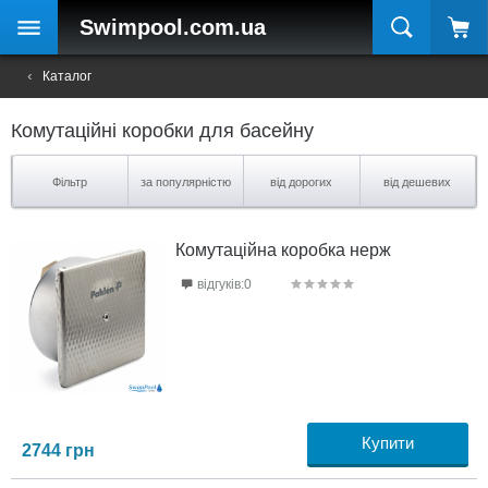
Swimpool
.com.ua
Каталог
Комутаційні коробки для басейну
Фільтр
за популярністю
від дорогих
від дешевих
Комутаційна коробка нерж
відгуків:0
Купити
2744
грн