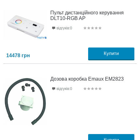
Пульт дистанційного керування
DLT10-RGB AP
відгуків:0
Купити
14478
грн
Дозова коробка Emaux EM2823
відгуків:0
Купити