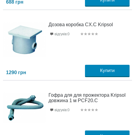
688
грн
Дозова коробка CX.C Kripsol
відгуків:0
Купити
1290
грн
Гофра для для прожектора Kripsol
довжина 1 м PCF20.C
відгуків:0