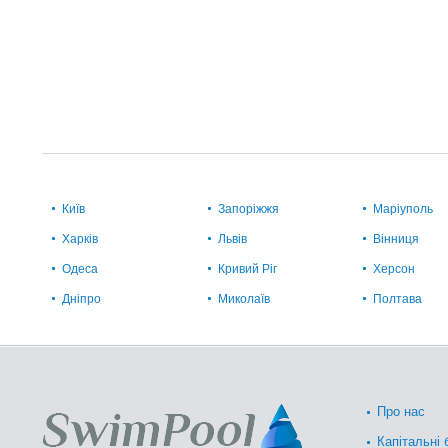
Київ
Запоріжжя
Маріуполь
Харків
Львів
Вінниця
Одеса
Кривий Ріг
Херсон
Дніпро
Миколаїв
Полтава
Про нас
Капітальні 