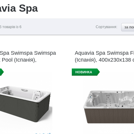
via Spa
6
товарів із
6
Сортування:
за п
 Spa Swimspa Swimspa
Aquavia Spa Swimspa Fi
Pool (Іспанія),
(Іспанія), 400x230x138 
x138 см
НОВИНКА