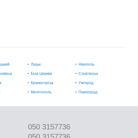
цький
Луцьк
Нікополь
нківськ
Біла Церква
Слов’янськ
к
Краматорськ
Ужгород
ь
Мелітополь
Павлоград
050 3157736
050 3157736