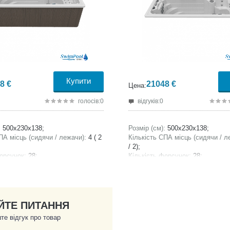
Купити
8
€
21048
€
Цена:
голосів:0
відгуків:0
:
500x230x138;
Розмір (см):
500x230x138;
ПА місць (сидячи / лежачи):
4 ( 2
Кількість СПА місць (сидячи / л
/ 2);
орсунок:
28;
Кількість форсунок:
28;
 басейну, літри:
8500;
Ємність СПА басейну, літри:
850
ди, кг:
1177;
Вага без води, кг:
1177;
вненням води, кг:
9677;
Вага з наповненням води, кг:
96
ЙТЕ ПИТАННЯ
те відгук про товар