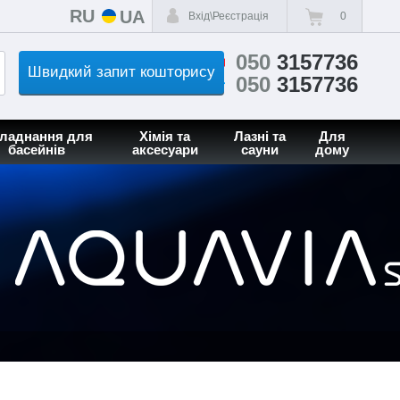
RU
UA
Вхід\Реєстрація
0
050
3157736
Швидкий запит кошторису
050
3157736
ладнання для
Хімія та
Лазні та
Для
басейнів
аксесуари
сауни
дому