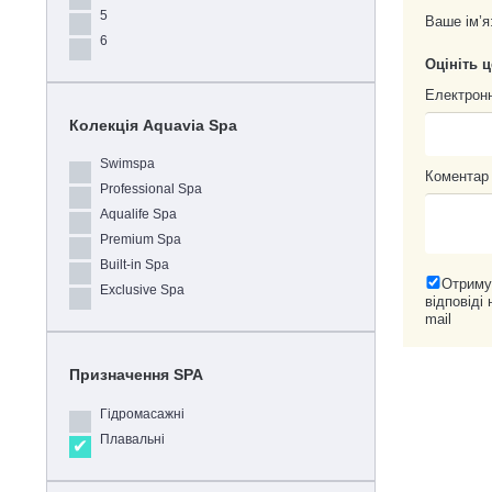
5
Ваше ім’я
6
Оцініть 
Електрон
Колекція Aquavia Spa
Swimspa
Коментар
Professional Spa
Aqualife Spa
Premium Spa
Built-in Spa
Отриму
Exclusive Spa
відповіді 
mail
Призначення SPA
Гідромасажні
Плавальні