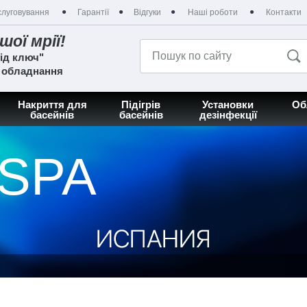
луговування
Гарантії
Відгуки
Наші роботи
Контакти
шої мрії!
ід ключ"
а обладнання
Накриття для
Підігрів
Установки
Об
басейнів
басейнів
дезінфекції
 SPA