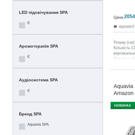
LED підсвічування SPA
2054
Цена:
Є
відгуків:0
Розмір (см)
Аромотерапія SPA
Кількість С
вертикальн
Є
Кількість ф
Ємність СПА
Вага без во
Вага з напо
Аудіосистема SPA
Aquavia
Є
Amazon 
см
НОВИНКА
Бренд SPA
Aquavia SPA