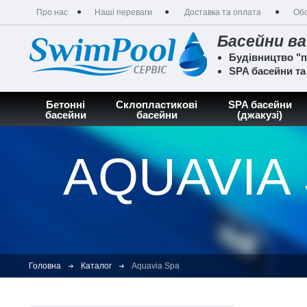
Про нас
Наші переваги
Доставка та оплата
Обс
Басейни ва
Будівництво "п
SPA басейни т
Бетонні
Склопластикові
SPA басейни
басейни
басейни
(джакузі)
AQUAVIA
Головна
Каталог
Aquavia Spa