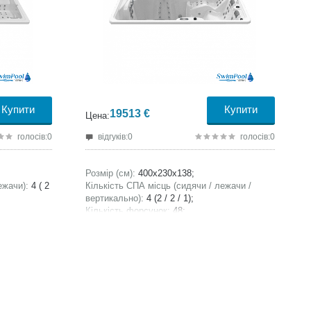
Купити
Купити
19513
€
Цена:
голосів:0
відгуків:0
голосів:0
Розмір (см):
400x230x138;
ежачи):
4 ( 2
Кількість СПА місць (сидячи / лежачи /
вертикально):
4 (2 / 2 / 1);
Кількість форсунок:
48;
0;
Ємність СПА басейну, літри:
6000;
Вага без води, кг:
1150;
77;
Вага з наповненням води, кг:
7150;