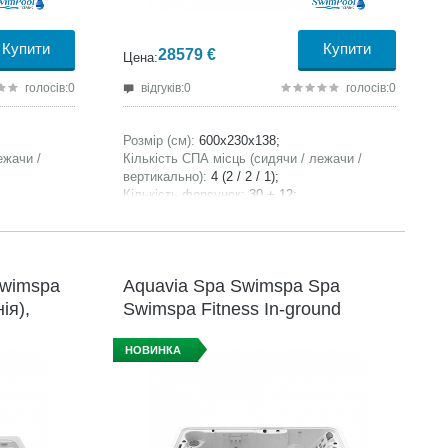
Купити
Купити
28579
€
Цена:
голосів:0
відгуків:0
голосів:0
Розмір (см):
600x230x138;
ежачи /
Кількість СПА місць (сидячи / лежачи /
вертикально):
4 (2 / 2 / 1);
Кількість форсунок:
30 + 12;
0;
Ємність СПА басейну, літри:
1.000 + 8500;
Вага без води, кг:
1150;
50;
Вага з наповненням води, кг:
8500;
Swimspa
Aquavia Spa Swimspa Spa
ія),
Swimspa Fitness In-ground
(Іспанія), 400x230x138 см
НОВИНКА