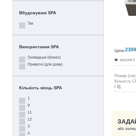
Вбудовувані SPA
Так
Використання SPA
2309
Цена:
Громадські (бізнес)
відгуків:0
Приватні (для дому)
Розмір (см)
Кількість С
/ 2);
Кількість місць SPA
Кількість ф
Ємність СПА
1
Вага без во
9
Вага з напо
11
12
ЗАДА
3
або залиш
4