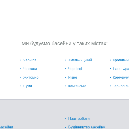
Ми будуємо басейни у таких містах:
Чернігів
Хмельницький
Кропивни
Черкаси
Чернівці
Івано-Фра
Житомир
Рівне
Кременчу
Суми
Кам’янське
Тернопіл
Наші роботи
басейни
Будівництво басейну