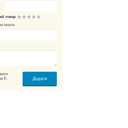
:
цей товар
на пошта
вати
на E-