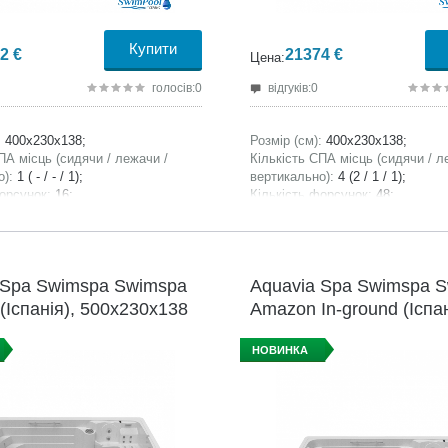
Купити
2
€
21374
€
Цена:
голосів:0
відгуків:0
:
400x230x138;
Розмір (см):
400x230x138;
ПА місць (сидячи / лежачи /
Кількість СПА місць (сидячи / л
о):
1 ( - / - / 1);
вертикально):
4 (2 / 1 / 1);
орсунок:
16;
Кількість форсунок:
48;
 басейну, літри:
6000;
Ємність СПА басейну, літри:
600
ди, кг:
1150;
Вага без води, кг:
1150;
вненням води, кг:
7150;
Вага з наповненням води, кг:
71
 Spa Swimspa Swimspa
Aquavia Spa Swimspa 
(Іспанія), 500x230x138
Amazon In-ground (Іспан
500x230x138 см
НОВИНКА