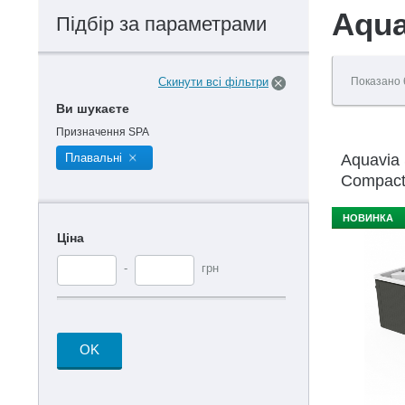
Aqua
Підбір за параметрами
Скинути всі фільтри
Показано
Ви шукаєте
Призначення SPA
Плавальні
Aquavia
Compact 
400x230
НОВИНКА
Ціна
-
грн
OK