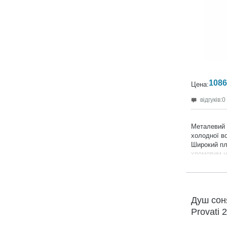
1086
Цена:
відгуків:0
Металевий 
холодної в
Широкий пл
хромовим н
Металева т
Просте під
Плоский ме
Зовнішнє з
Душ сон
Висота 216
Provati 