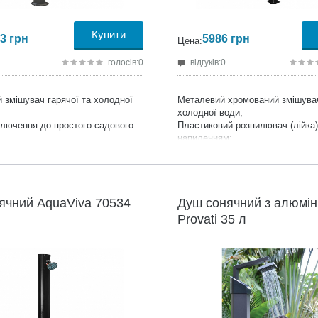
Купити
3
грн
5986
грн
Цена:
голосів:0
відгуків:0
 змішувач гарячої та холодної
Металевий хромований змішувач
холодної води;
ключення до простого садового
Пластиковий розпилювач (лійка
напиленням;
ий тиск 3.5 бар;
Металева трубка;
26,5*27,5 см;
Просте підключення до садовог
Плоский металевий установчий 
Зовнішнє захисне UV покриття;
ячний AquaViva 70534
Душ сонячний з алюмін
Висота 2160 мм;
Provati 35 л