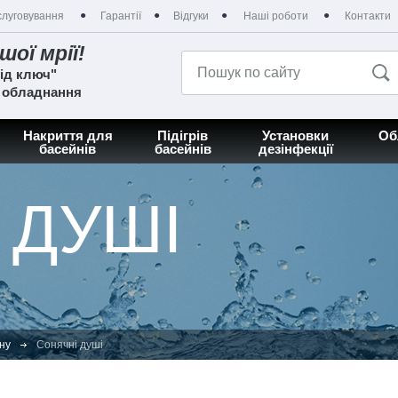
луговування
Гарантії
Відгуки
Наші роботи
Контакти
шої мрії!
ід ключ"
а обладнання
Накриття для
Підігрів
Установки
Об
басейнів
басейнів
дезінфекції
 ДУШІ
ну
Сонячні душі