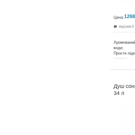
1268
Цена:
відгуків:0
Хромований
води;
Просте під
шланга;
Макс. робоч
Розмір:
223*
Душ сон
34 л