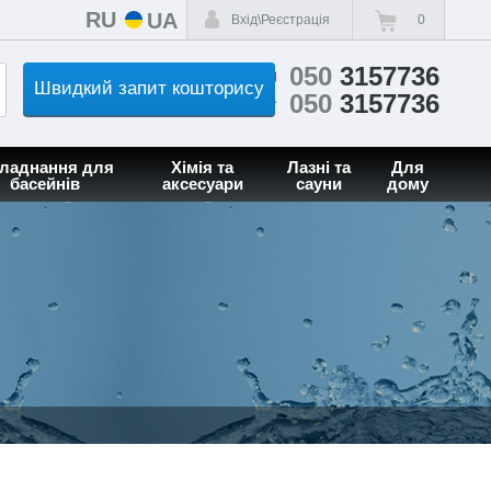
RU
UA
Вхід\Реєстрація
0
050
3157736
Швидкий запит кошторису
050
3157736
ладнання для
Хімія та
Лазні та
Для
басейнів
аксесуари
сауни
дому