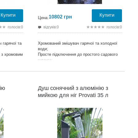
Купити
Купити
10802
грн
Цена:
голосів:0
відгуків:0
голосів:0
 гарячої та
Хромований змішувач гарячої та холодної
води;
) з хромовим
Просте підключення до простого садового
шланга;
Макс. робочий тиск 3.5 бар;
о шланга;
Розмір:
159*26,5*27,5 см;
майданчик;
ію
Душ сонячний з алюмінію з
мийкою для ніг Provati 35 л