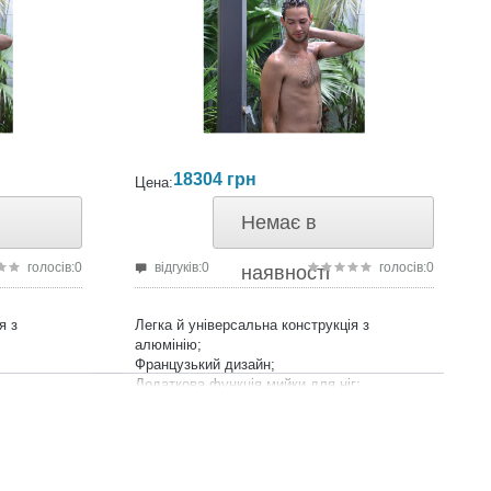
18304
грн
Цена:
Немає в
голосів:0
відгуків:0
голосів:0
наявності
я з
Легка й універсальна конструкція з
алюмінію;
Французький дизайн;
Додаткова функція мийки для ніг;