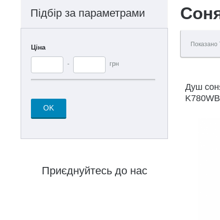
Соня
Підбір за параметрами
Показано
Ціна
-
грн
Душ соня
K780WB
OK
Приєднуйтесь до нас