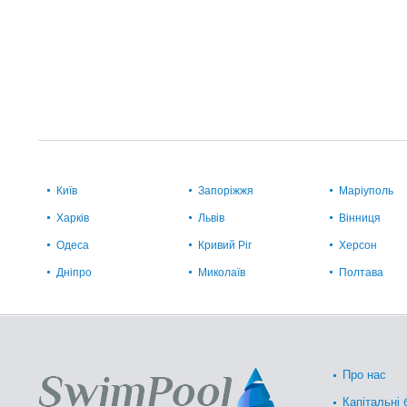
Київ
Запоріжжя
Маріуполь
Харків
Львів
Вінниця
Одеса
Кривий Ріг
Херсон
Дніпро
Миколаїв
Полтава
Про нас
Капітальні 