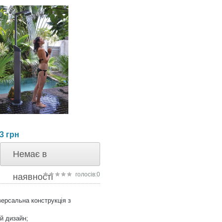
3
грн
Немає в
голосів:0
наявності
версальна конструкція з
й дизайн;