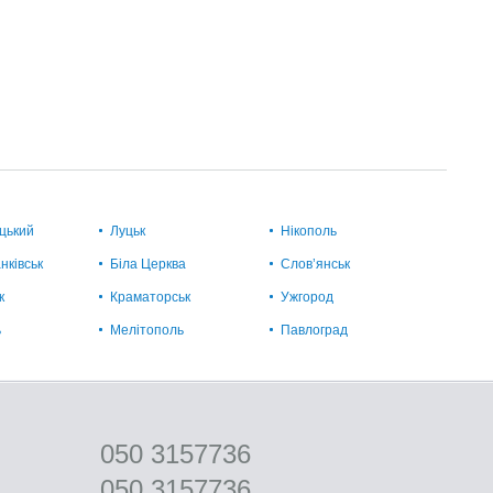
цький
Луцьк
Нікополь
нківськ
Біла Церква
Слов’янськ
к
Краматорськ
Ужгород
ь
Мелітополь
Павлоград
050 3157736
050 3157736