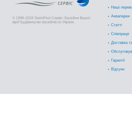
Наші перев
Аквапарки
© 1996-2026 SwimPool Сервіс: Басейни Вашої
мрії! Будівництво басейнів по Україні.
Статті
Співпраця
Доставка т
Обслугову
Гарантії
Відгуки
Сонячні душі – продажа по У
качества!
Що таке сонячні душі