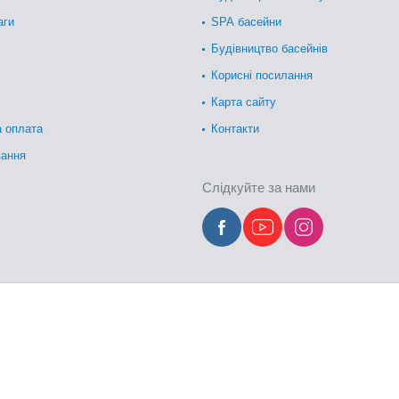
аги
SPA басейни
Будівництво басейнів
Корисні посилання
Карта сайту
а оплата
Контакти
вання
Слідкуйте за нами
краине. Купить Сонячні душі – л