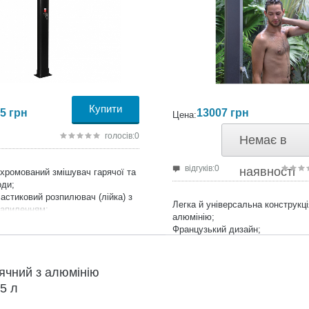
Купити
5
грн
13007
грн
Цена:
голосів:0
Немає в
відгуків:0
наявності
хромований змішувач гарячої та
оди;
астиковий розпилювач (лійка) з
Легка й універсальна конструкці
апиленням;
алюмінію;
рубка;
Французький дизайн;
ключення до садового шланга;
талевий установчий майданчик;
ахисне UV покриття;
ячний з алюмінію
0 мм;
25 л