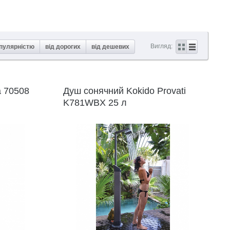
Вигляд:
опулярністю
від дорогих
від дешевих
a 70508
Душ сонячний Kokido Provati
K781WBX 25 л