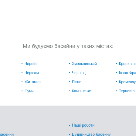
Ми будуємо басейни у таких містах:
Чернігів
Хмельницький
Кропивни
Черкаси
Чернівці
Івано-Фра
Житомир
Рівне
Кременчу
Суми
Кам’янське
Тернопіл
Наші роботи
басейни
Будівництво басейну