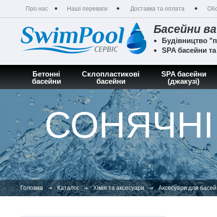
Про нас
Наші переваги
Доставка та оплата
Обс
Басейни ва
Будівництво "п
SPA басейни т
Бетонні
Склопластикові
SPA басейни
басейни
басейни
(джакузі)
СОНЯЧНІ
Головна
Каталог
Хімія та аксесуари
Аксесуари для басей