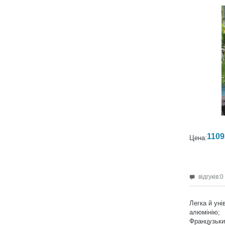
1109
Цена:
відгуків:0
Легка й уні
алюмінію;
Французьки