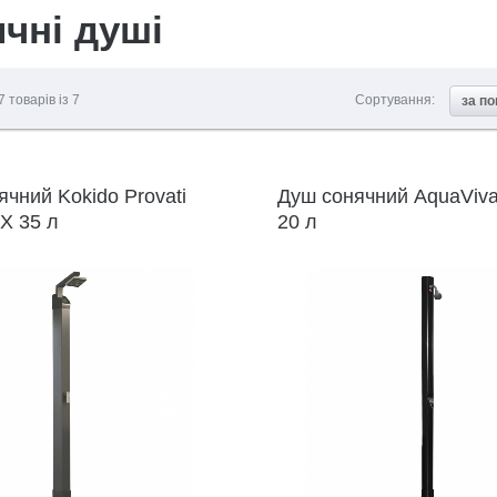
чні душі
7
товарів із
7
Сортування:
за п
чний Kokido Provati
Душ сонячний AquaViv
X 35 л
20 л