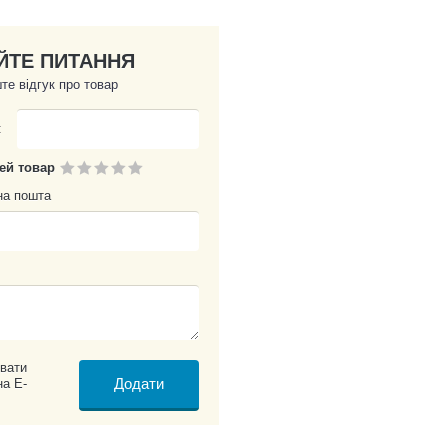
ЙТЕ ПИТАННЯ
те відгук про товар
:
цей товар
на пошта
вати
на E-