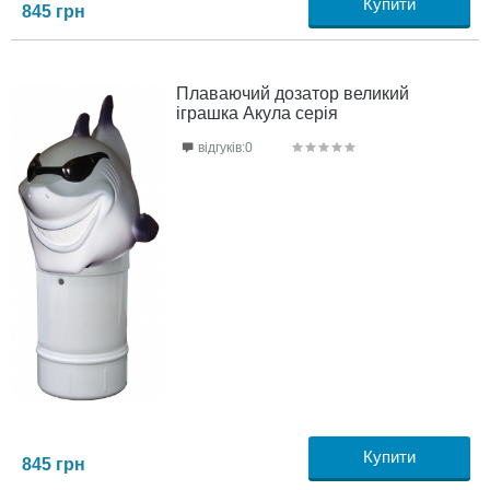
Купити
845
грн
Плаваючий дозатор великий
іграшка Акула серія
відгуків:0
Купити
845
грн