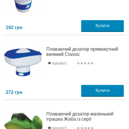
Купити
192
грн
Плаваючий дозатор прямокутний
великий Classic
відгуків:0
Купити
272
грн
Плаваючий дозатор маленький
іграшка Жаба із серії
відгуків:0