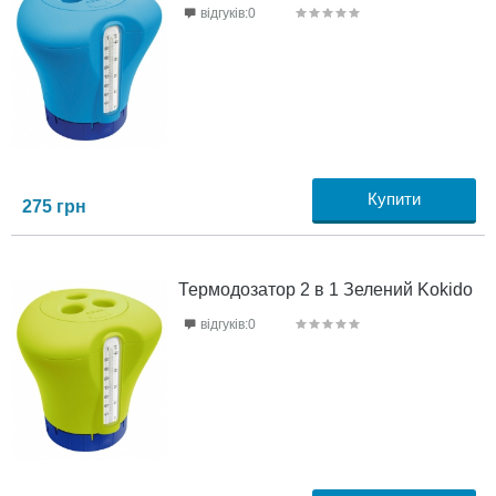
відгуків:0
Купити
275
грн
Термодозатор 2 в 1 Зелений Kokido
відгуків:0