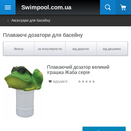
Swimpool
.com.ua
Аксесуари для басейну
Плаваючі дозатори для басейну
Фільтр
за популярністю
від дорогих
від дешевих
Плаваючий дозатор великий
іграшка Жаба серія
відгуків:0