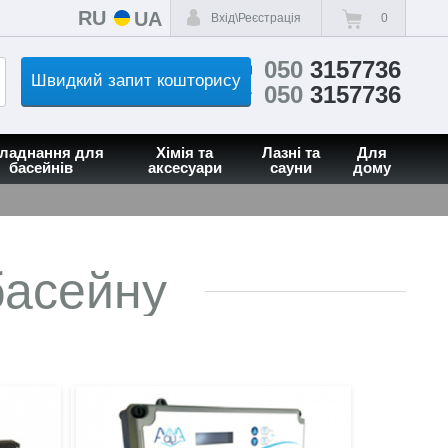
RU
UA
Вхід\Реєстрація
0
050
3157736
Швидкий запит кошторису
050
3157736
ладнання для
Хімія та
Лазні та
Для
басейнів
аксесуари
сауни
дому
басейну