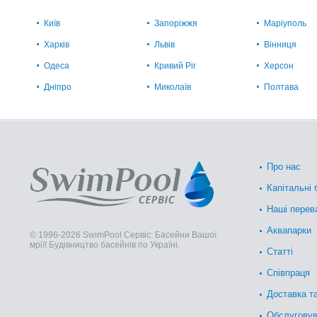
Київ
Запоріжжя
Маріуполь
Харків
Львів
Вінниця
Одеса
Кривий Ріг
Херсон
Дніпро
Миколаїв
Полтава
Про нас
Капітальні 
Наші перев
Аквапарки
© 1996-2026 SwimPool Сервіс: Басейни Вашої
мрії! Будівництво басейнів по Україні.
Статті
Співпраця
Доставка т
Обслугову