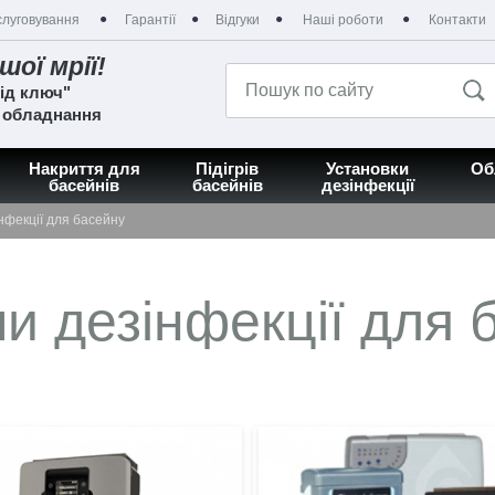
луговування
Гарантії
Відгуки
Наші роботи
Контакти
шої мрії!
ід ключ"
а обладнання
Накриття для
Підігрів
Установки
Об
басейнів
басейнів
дезінфекції
нфекції для басейну
и дезінфекції для 