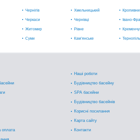
Чернігів
Хмельницький
Кропивни
Черкаси
Чернівці
Івано-Фра
Житомир
Рівне
Кременчу
Суми
Кам’янське
Тернопіл
Наші роботи
басейни
Будівництво басейну
аги
SPA басейни
Будівництво басейнів
Корисні посилання
Карта сайту
а оплата
Контакти
вання