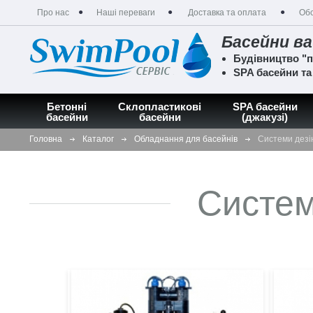
Про нас
Наші переваги
Доставка та оплата
Обс
Басейни ва
Будівництво "п
SPA басейни т
Бетонні
Склопластикові
SPA басейни
басейни
басейни
(джакузі)
Головна
Каталог
Обладнання для басейнів
Системи дезі
Систем