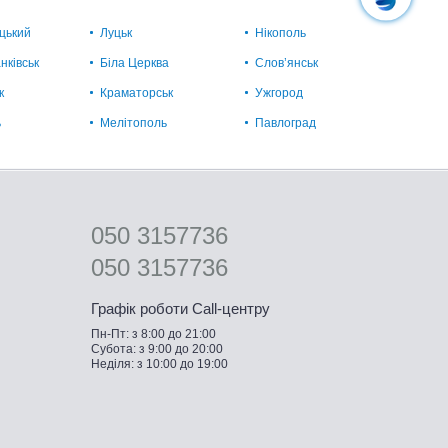
цький
Луцьк
Нікополь
нківськ
Біла Церква
Слов’янськ
к
Краматорськ
Ужгород
ь
Мелітополь
Павлоград
050 3157736
050 3157736
Графік роботи Call-центру
Пн-Пт: з 8:00 до 21:00
Субота: з 9:00 до 20:00
Неділя: з 10:00 до 19:00