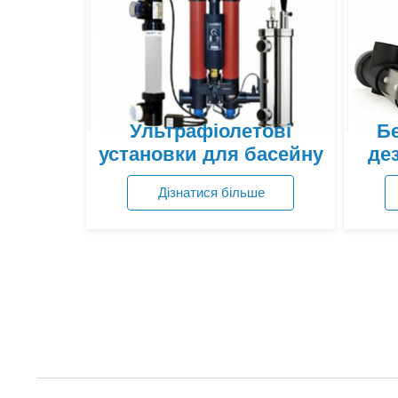
Ультрафіолетові
Бе
установки для басейну
дез
Дізнатися більше
Переглянути ціни