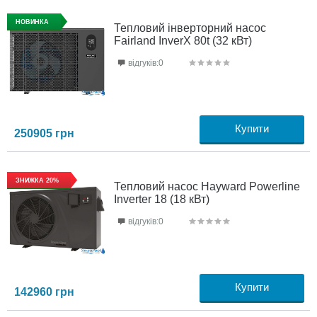
НОВИНКА
Тепловий інверторний насос
Fairland InverX 80t (32 кВт)
відгуків:0
Купити
250905
грн
ЗНИЖКА 20%
Тепловий насос Hayward Powerline
Inverter 18 (18 кВт)
відгуків:0
Купити
142960
грн