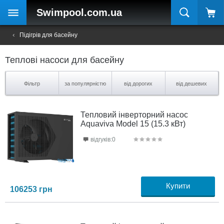
Swimpool
.com.ua
Підігрів для басейну
Теплові насоси для басейну
Фільтр
за популярністю
від дорогих
від дешевих
Тепловий інверторний насос
Aquaviva Model 15 (15.3 кВт)
відгуків:0
Купити
106253
грн