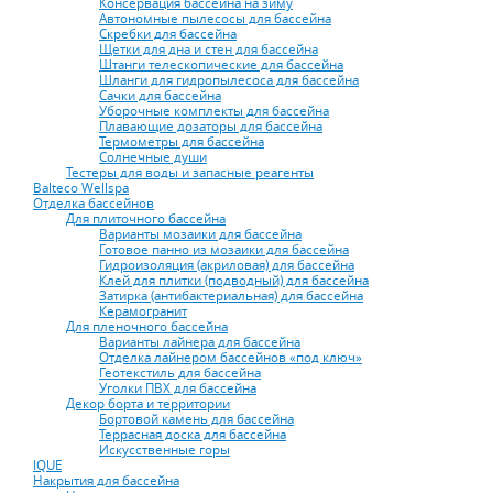
Консервация бассейна на зиму
Автономные пылесосы для бассейна
Скребки для бассейна
Щетки для дна и стен для бассейна
Штанги телескопические для бассейна
Шланги для гидропылесоса для бассейна
Сачки для бассейна
Уборочные комплекты для бассейна
Плавающие дозаторы для бассейна
Термометры для бассейна
Солнечные души
Тестеры для воды и запасные реагенты
Balteco Wellspa
Отделка бассейнов
Для плиточного бассейна
Варианты мозаики для бассейна
Готовое панно из мозаики для бассейна
Гидроизоляция (акриловая) для бассейна
Клей для плитки (подводный) для бассейна
Затирка (антибактериальная) для бассейна
Керамогранит
Для пленочного бассейна
Варианты лайнера для бассейна
Отделка лайнером бассейнов «под ключ»
Геотекстиль для бассейна
Уголки ПВХ для бассейна
Декор борта и территории
Бортовой камень для бассейна
Террасная доска для бассейна
Искусственные горы
IQUE
Накрытия для бассейна