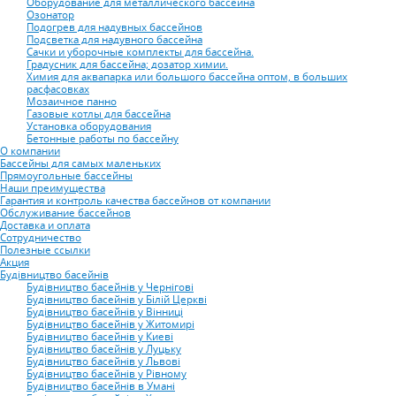
Оборудование для металлического бассейна
Озонатор
Подогрев для надувных бассейнов
Подсветка для надувного бассейна
Сачки и уборочные комплекты для бассейна.
Градусник для бассейна; дозатор химии.
Химия для аквапарка или большого бассейна оптом, в больших
расфасовках
Мозаичное панно
Газовые котлы для бассейна
Установка оборудования
Бетонные работы по бассейну
О компании
Бассейны для самых маленьких
Прямоугольные бассейны
Наши преимущества
Гарантия и контроль качества бассейнов от компании
Обслуживание бассейнов
Доставка и оплата
Сотрудничество
Полезные ссылки
Акция
Будівництво басейнів
Будівництво басейнів у Чернігові
Будівництво басейнів у Білій Церкві
Будівництво басейнів у Вінниці
Будівництво басейнів у Житомирі
Будівництво басейнів у Киеві
Будівництво басейнів у Луцьку
Будівництво басейнів у Львові
Будівництво басейнів у Рівному
Будівництво басейнів в Умані