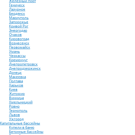
Железный порт
Геническ
Лазурное
Бердянск
Мариуполь
Запорожье
Кривой Рог
Энергодар
Очаков
Кировоград
Вознесенск
Первомайск
Умань
Черкассы
Кременчуг
Днепропетровск
Днепродзержинск
Донецк
Макеевка
Полтава
Харьков
Киев
Житомир
Винница
Хмельницкий
Ровно
Тернополь
Львов
Ужгород
Капитальные бассейны
Купели в баню
Бетонные бассейны