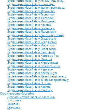
Будівництво басейнів у Хмельницькому.
Будівництво басейнів у Чернiвцях
Будівництво басейнів у Івано-Франківска,
Будівництво басейнів у Мукачево.
Будівництво басейнів у Тернополі.
Будівництво басейнів в Ужгороді.
Будівництво басейнів у Миколаєві.
Будівництво басейнів в Каховці.
Будівництво басейнів в Геніческу.
Будівництво басейнів в Лазурному
Будівництво басейнів у Залізному Порту
Будівництво басейнів у Скадовську
Будівництво басейнів у Бердянську
Будівництво басейнів у Маріуполі
Будівництво басейнів у Енергодарі
Будівництво басейнів в Запоріжжі
Будівництво басейнів в Кривому Розі
Будівництво басейнів в Очакові
Будівництво басейнів в Кировограді
Будівництво басейнів в Вознесенську
Будівництво басейнів у Черкасах
Будівництво басейнів в Кременчузі
Будівництво басейнів в Дніпропетровську
Будівництво басейнів в Дніпродзержинську
Будівництво басейнів в Полтаві
Будівництво басейнів в Харкові
Будівництво басейнів в Рівному.
Строительство бассейна
Детские металлические бассейны
Николаев
Каховка
Скадовск