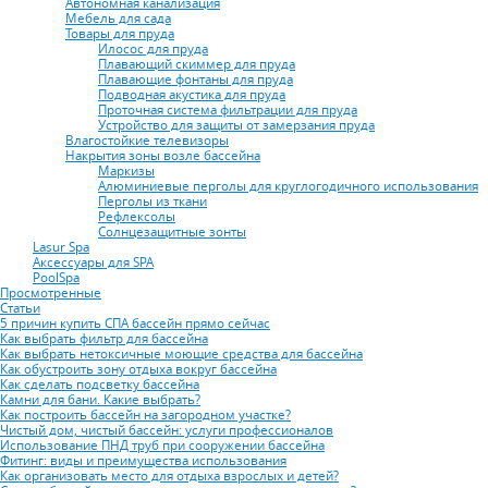
Автономная канализация
Мебель для сада
Товары для пруда
Илосос для пруда
Плавающий скиммер для пруда
Плавающие фонтаны для пруда
Подводная акустика для пруда
Проточная система фильтрации для пруда
Устройство для защиты от замерзания пруда
Влагостойкие телевизоры
Накрытия зоны возле бассейна
Маркизы
Алюминиевые перголы для круглогодичного использования
Перголы из ткани
Рефлексолы
Солнцезащитные зонты
Lasur Spa
Аксессуары для SPA
PoolSpa
Просмотренные
Статьи
5 причин купить СПА бассейн прямо сейчас
Как выбрать фильтр для бассейна
Как выбрать нетоксичные моющие средства для бассейна
Как обустроить зону отдыха вокруг бассейна
Как сделать подсветку бассейна
Камни для бани. Какие выбрать?
Как построить бассейн на загородном участке?
Чистый дом, чистый бассейн: услуги профессионалов
Использование ПНД труб при сооружении бассейна
Фитинг: виды и преимущества использования
Как организовать место для отдыха взрослых и детей?