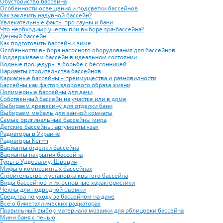
Обустройство бассейна
Особенности освещения и подсветки бассейнов
Как заклеить надувной бассейн?
Увлекательные факты про сауны и бани
Что необходимо учесть при выборе spa-бассейна?
Дачный бассейн
Как подготовить бассейн к зиме
Особенности выбора насосного оборудования для бассейнов
Поддерживаем бассейн в идеальном состоянии
Водные процедуры в борьбе с бессонницей
Варианты строительства бассейнов
Каркасные бассейны – преимущества и разновидности
Бассейны как фактор здорового образа жизни
Полимерные бассейны для дачи
Собственный бассейн на участке или в доме
Выбираем древесину для отделки бани
Выбираем мебель для ванной комнаты
Самые оригинальные бассейны мира
Детские бассейны: аргументы «за»
Радиаторы в Украине
Радиаторы Kermi
Варианты отделки бассейна
Варианты накрытия бассейна
Туры в Уддеваллу, Швеция
Мифы о композитных бассейнах
Строительство и установка крытого бассейна
Виды бассейнов и их основные характеристики
Чехлы для подводной съемки
Средства по уходу за бассейном на даче
Всё о биметаллических радиаторах
Правильный выбор материала мозаики для облицовки бассейна
Мини баня с печью