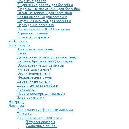
Накрытие для спа
Выдвижные ролеты для бассейна
Раздвижные павильоны для бассейна
Откатные террасы для бассейнов
Солярная пленка для бассейна
Батутные накрытия для бассейна
Ограждение бассейна
Поливиниловые (ПВХ) накрытия
Акриловые купола
Тентовые накрытия
Vortex Spas
Бани и сауны
Аксессуары для сауны
Сауны
Деревянная плитка для пола в сауну
Вагонка, брус (погонаж) для сауны
Оборудование для хаммама
Чилеры для купелей
Отопительные печи
Инфракрасные сауны
Деревянные купели
Дровяные печи для бани
Криосауны
Парогенераторы для хаммам
Электрокаменки
HotSpring
Для дома
Светодиодные фонарики для сада
Теплицы
Альтернативная энергетика
Ветрогенераторы
Солнечные панели