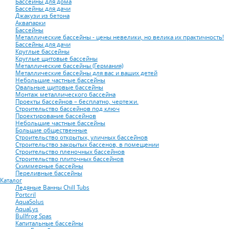
Бассейны для дома
Бассейны для дачи
Джакузи из бетона
Аквапарки
Бассейны
Металлические бассейны - цены невелики, но велика их практичность!
Бассейны для дачи
Круглые бассейны
Круглые щитовые бассейны
Металлические бассейны (Германия)
Металлические бассейны для вас и ваших детей
Небольшие частные бассейны
Овальные щитовые бассейны
Монтаж металлического бассейна
Проекты бассейнов – бесплатно, чертежи.
Строительство бассейнов под ключ
Проектирование бассейнов
Небольшие частные бассейны
Большие общественные
Строительство открытых, уличных бассейнов
Строительство закрытых бассенов, в помещении
Строительство пленочных бассейнов
Строительство плиточных бассейнов
Скиммерные бассейны
Переливные бассейны
Каталог
Ледяные Ванны Chill Tubs
Portcril
AquaSolus
AquaLys
Bullfrog Spas
Капитальные бассейны