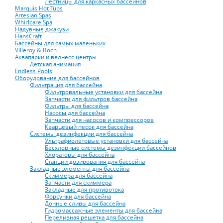
Лестницы для каркасных бассейнов
Marquis Hot Tubs
Artesian Spas
Whirlcare Spa
Надувные джакузи
HansCraft
Бассейны для самых маленьких
Villeroy & Boch
Аквапарки и велнесс центры
Детская анимация
Endless Pools
Оборудование для бассейнов
Фильтрация для бассейна
Фильтровальные установки для бассейна
Запчасти для фильтров бассейна
Фильтры для бассейна
Насосы для бассейна
Запчасти для насосов и компрессоров
Кварцевый песок для бассейна
Системы дезинфекции для бассейна
Ультрафиолетовые установки для бассейна
Бесхлорные системы дезинфекции бассейнов
Хлораторы для бассейна
Станции дозирования для бассейна
Закладные элементы для бассейна
Скиммера для бассейна
Запчасти для скиммера
Закладные для противотока
Форсунки для бассейна
Донные сливы для бассейна
Гидромассажные элементы для бассейна
Переливная решетка для бассейна