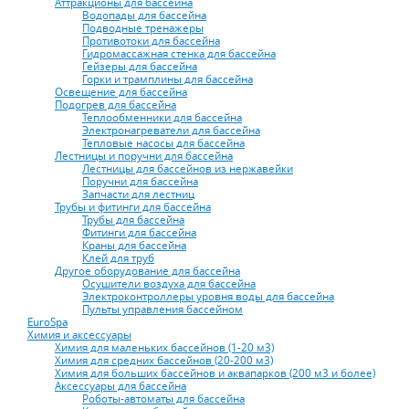
Аттракционы для бассейна
Водопады для бассейна
Подводные тренажеры
Противотоки для бассейна
Гидромассажная стенка для бассейна
Гейзеры для бассейна
Горки и трамплины для бассейна
Освещение для бассейна
Подогрев для бассейна
Теплообменники для бассейна
Электронагреватели для бассейна
Тепловые насосы для бассейна
Лестницы и поручни для бассейна
Лестницы для бассейнов из нержавейки
Поручни для бассейна
Запчасти для лестниц
Трубы и фитинги для бассейна
Трубы для бассейна
Фитинги для бассейна
Краны для бассейна
Клей для труб
Другое оборудование для бассейна
Осушители воздуха для бассейна
Электроконтроллеры уровня воды для бассейна
Пульты управления бассейном
EuroSpa
Химия и аксессуары
Химия для маленьких бассейнов (1-20 м3)
Химия для средних бассейнов (20-200 м3)
Химия для больших бассейнов и аквапарков (200 м3 и более)
Аксессуары для бассейна
Роботы-автоматы для бассейна