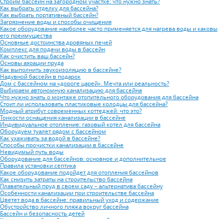
Строим бассейн на загородном участке: что нужно знать?
Как выбрать отделку для бассейна?
Как выбрать портативный бассейн?
Загрязнение воды и способы очищения
Какое оборудование наиболее часто применяется для нагрева воды и каковы
его преимущества
Основные достоинства дровяных печей
Комплекс для подачи воды в бассейн
Как очистить ваш бассейн?
Основы аэрации пруда
Как выполнить звукоизоляцию в бассейне?
Надувной бассейн в подарок
Дом с бассейном на «дороге царей». Мечта или реальность?
Выбираем автономную канализацию для бассейна
Что нужно знать о монтаже отопительного оборудования для бассейна
Стоит ли использовать пластиковые колодцы для бассейна?
Модный атрибут современных коттеджей: что это?
Тонкости оснащения канализации в бассейне
Индивидуальное отопление: газовый котел для бассейна
Оборудуем туалет рядом с бассейном
Как ухаживать за водой в бассейне?
Способы прочистки канализации в бассейне
Невидимый путь воды
Оборудование для бассейнов: основное и дополнительное
Правила установки септика
Какое оборудование подойдет для отопления бассейнов
Как снизить затраты на строительство бассейна
Плавательный пруд в своем саду – альтернатива бассейну
Особенности канализации при строительстве бассейна
Цветет вода в бассейне: правильный уход и содержание
Обустройство личного пляжа вокруг бассейна
Бассейн и безопасность детей