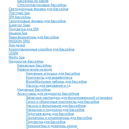
Бассейны из камня
Стеклопластиковые бассейны
Светодиодные фонари для бассейна
Thermals Spa
SPA бассейны
Галогеновые фонари для бассейна
Superior Spas
Подсветка для SPA
Aquavia Spa
Трансформаторы для бассейна
PASSION SPAS
Для детей
Коммутационные коробки для бассейна
USSPA
Wellis Spa
Недорогие бассейны
Каркасные бассейны
Развлечения на воде
Надувные игрушки для бассейна
Комплекты для аквафитнеса
Волейбольные наборы для бассейна
Насосы для надувания и т.д
Надувные бассейны
Аксессуары для недорогих бассейнов
Запасные картриджи для фильтровальной установки
Сачки и уборочные комплекты для бассейна
Насосы и фильтрация для бассейнов
Накрытия и подложки для бассейна
Подогрев воды для бассейна
Озонаторы и хлоринаторы для бассейна
Подсветка для бассейна
Термометры и дозаторы химии