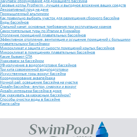
Закупаем оборудование для домашнего бассейна
Газовые котлы Protherm - лучшее и выгодное вложение ваших средств
Декоративный пруд на даче
Промышленный альпинизм
Как правильно выбрать участок для размещения сборного бассейна
Виды бассейнов
Стальной канат: основные требования при эксплуатации кранов
Самостоятельные туры по Италии в Курмайор
Отопление помещений плавательных бассейнов
Эффективное отопление, вентиляция и осушение помещений с большими
плавательными бассейнами
Микроклимат и защита от сырости помещений крытых бассейнов
Микроклимат в помещениях плавательных бассейнов
Какие бывают СПА
Ухаживаем за бассейном
УФ-излучение в водоподготовке бассейнов
Три кита современной водоподготовки
Искусственные горы вокруг бассейна
Координирование аквапейзажа
Ночной рай: освещение бассейна на участке
Дизайн бассейна - внутри, снаружи и вокруг
Дизайн интерьера бассейна в доме
Как ухаживать за каркасным бассейном?
Способы очистки воды в бассейне
Карта сайта