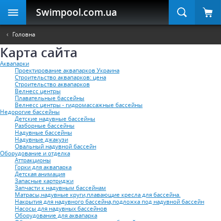
Swimpool
.com.ua
Головна
Карта сайта
Аквапарки
Проектирование аквапарков Украина
Строительство аквапарков: цена
Строительство аквапарков
Велнесс центры
Плавательные бассейны
Велнесс центры - гидромассажные бассейны
Недорогие бассейны
Детские надувные бассейны
Разборные бассейны
Надувные бассейны
Надувные джакузи
Овальный надувной бассейн
Оборудование и отделка
Аттракционы
Горки для аквапарка
Детская анимация
Запасные картриджи
Запчасти к надувным бассейнам
Матрасы,надувные круги,плавающие кресла для бассейна.
Накрытия для надувного бассейна,подложка под надувной бассейн
Насосы для надувных бассейнов
Оборудование для аквапарка