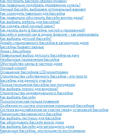
Как построить бассейн своими руками?
Как правильно подобрать деревянную купель?
Дачный бассейн: выбираем оптимальный вариант
Как соорудить павильон для бассейна
Как правильно обустроить бассейн внутри дома?
Как выбрать мебель для бассейна?
Как создать свой личный оазис?
Как делать воду в бассейне чистой и прозрачной?
Бассейн и зимний сад в одном флаконе – как реализовать
Как выбрать детский бассейн?
Дизайн стационарного бассейна в загородном доме
Бассейны бывают разные
Дома с бассейном
Правильный выбор детского бассейна на дачу
Необычные применения бассейна
Обустройство сауны в частном доме
Личный курорт!
Оснащение бассейнов LCD-мониторами
Строительство собственного бассейна – это просто
Бассейны для дачного участка
Польза посещения бассейна при похудении
Как выбрать пленку для водоема?
Строительство индивидуального бассейна
Как выбрать бассейн
Психологическая польза плавания
Особенности систем отопления помещений бассейнов
Система водоснабжения на участке перед установкой бассейна
Преимущества каркасного бассейна
Как выбрать лестницу для бассейна
Как оборудовать бассейн возле дома
Как выбрать бассейн для загородного дома
Каркасные бассейны: инструкция по эксплуатации