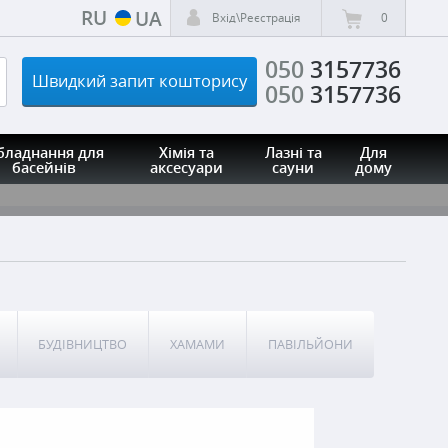
RU
UA
Вхід\Реєстрація
0
050
3157736
Швидкий запит кошторису
050
3157736
бладнання для
Хімія та
Лазні та
Для
басейнів
аксесуари
сауни
дому
БУДІВНИЦТВО
ХАМАМИ
ПАВІЛЬЙОНИ