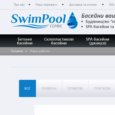
Про нас
Наші переваги
Доставка та оплата
Обс
Басейни ваш
Будівництво "п
SPA басейни та
Бетонні
Склопластикові
SPA басейни
басейни
басейни
(джакузі)
Головна
Наши работы
ВСЕ
СКІМЕРНІ
ПЛІВКОВІ
ПЛИТКОВІ