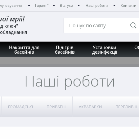
луговування
Гарантії
Відгуки
Наші роботи
Контакти
ої мрії!
ід ключ"
 обладнання
Накриття для
Підігрів
Установки
О
басейнів
басейнів
дезінфекції
Наші роботи
ГРОМАДСЬКІ
ПРИВАТНІ
АКВАПАРКИ
ПЕРЕЛИВНІ