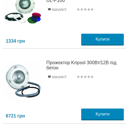
UL-P100
відгуків:0
Купити
1334
грн
Прожектор Kripsol 300Вт/12В під
бетон
відгуків:0
Купити
6721
грн