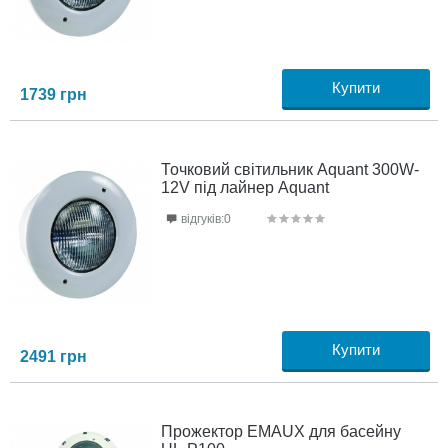
Купити
1739
грн
Точковий світильник Aquant 300W-
12V під лайнер Aquant
відгуків:0
Купити
2491
грн
Прожектор EMAUX для басейну