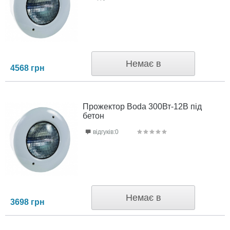
Немає в
4568
грн
наявності
Прожектор Boda 300Вт-12В під
бетон
відгуків:0
Немає в
3698
грн
наявності