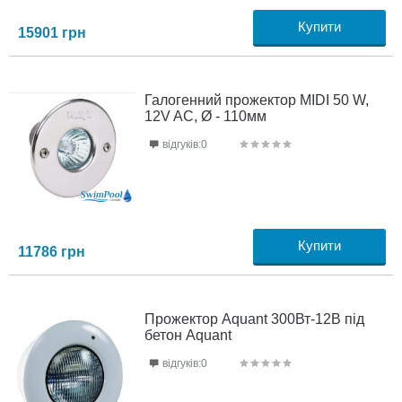
Купити
15901
грн
Галогенний прожектор MIDI 50 W,
12V AC, Ø - 110мм
відгуків:0
Купити
11786
грн
Прожектор Aquant 300Вт-12В під
бетон Aquant
відгуків:0