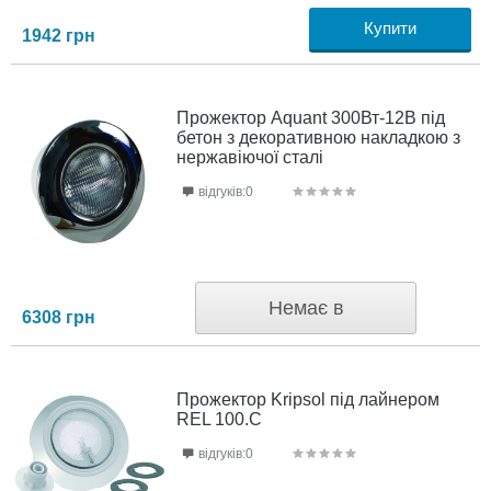
Купити
1942
грн
Прожектор Aquant 300Вт-12В під
бетон з декоративною накладкою з
нержавіючої сталі
відгуків:0
Немає в
6308
грн
наявності
Прожектор Kripsol під лайнером
REL 100.C
відгуків:0