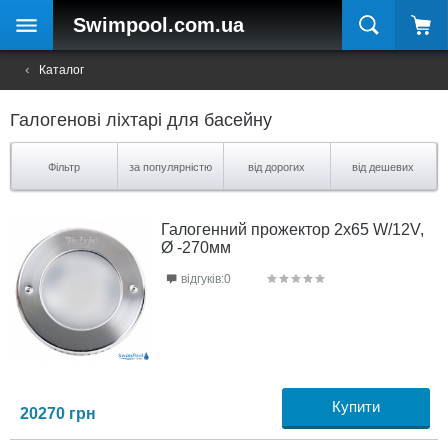
Swimpool
.com.ua
Каталог
Галогенові ліхтарі для басейну
Фільтр
за популярністю
від дорогих
від дешевих
Галогенний прожектор 2х65 W/12V,
Ø -270мм
відгуків:0
Купити
20270
грн