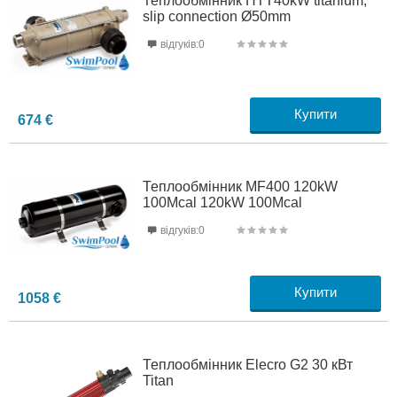
Теплообмінник HTT40kW titanium,
slip connection Ø50mm
відгуків:0
Купити
674
€
Теплообмінник MF400 120kW
100Mcal 120kW 100Mcal
відгуків:0
Купити
1058
€
Теплообмінник Elecro G2 30 кВт
Titan