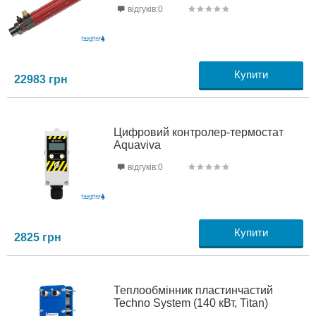
відгуків:0
Купити
22983
грн
Цифровий контролер-термостат
Aquaviva
відгуків:0
Купити
2825
грн
Теплообмінник пластинчастий
Techno System (140 кВт, Titan)