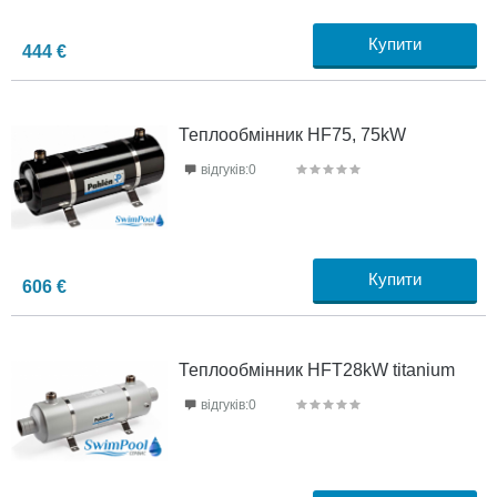
Купити
444
€
Теплообмінник HF75, 75kW
відгуків:0
Купити
606
€
Теплообмінник HFT28kW titanium
відгуків:0