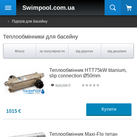
Swimpool
.com.ua
Підігрів для басейну
Теплообмінники для басейну
Фільтр
за популярністю
від дорогих
від дешевих
Теплообмінник HTT75kW titanium,
slip connection Ø50mm
відгуків:0
Купити
1015
€
Теплообмінник Maxi-Flo титан