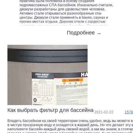
практика была положена в основу создания
гидромассажных СПА бассейнов. Изначально считали,
джакузи разработаны для удовольствия человека.
Активно стали открываться разнообразные спа-
центры. Джакузи стали применять в банях, саунах и
прочих местах отдыха. Дорогие отели с гордостью
заявляли, что у них есть спа бассейны. Позже люди
поняли, что кроме обычного релакса, спа бассейн –
Подробнее →
это непревзойдённый источник энергии для всей
семьи, способ расслабить тело и избавиться от
усталости, великолепный антидепрессант.
Покупка спа – отличная инвестиция в здоровье, а
также идеальный подарк для любимого человека. Вы
можете установить у себя дома джакузи, которые
будут в разы лучше и функциональнее общественных.
Да и гигиеничность домашних водных процедур
превышает в разы.
Основные принципы выбора гидромассажного СПА
бассейна.
Вы можете для себя подобрать разные типы
гидромассажных спа бассейнов, опираясь на их
характеристики. В современных спа устанавливают от
1 до 5 односкоростных или двухскоростных мощных
насосов и около 15 гидромассажных форсунок.
Форсунки бывают нескольких видов:
Ротационные – их задача создавать вихревую струю;
Импульсные – предназначены для достижения
Как выбрать фильтр для бассейна
2021-02-22
1578
эффекта вибрации;
Точечные – выполняют функцию иголочного массажа;
Владеть бассейном на своей территории очень удобно, ведь вы можете в
Прямые – форсунки глубокого воздействия;
в чистую прозрачную воду и охладится в жаркий день. Но что делает эту 
Кластерные или мультимассажные – создают эффект
наполняете бассейн каждый день свежей водой, а как мы знаем, в стояч
«тысячи пальчиков».