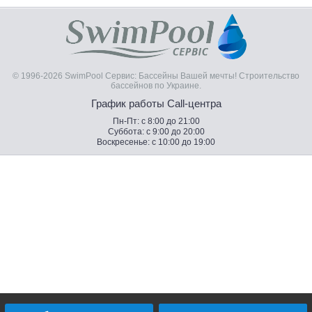
© 1996-2026 SwimPool Сервис: Бассейны Вашей мечты! Строительство
бассейнов по Украине.
График работы Call-центра
Пн-Пт: с 8:00 до 21:00
Суббота: с 9:00 до 20:00
Воскресенье: с 10:00 до 19:00
Электроконтроллеры уровня воды для бассейна –
продажа по Украине. Купить Электроконтроллеры
уровня воды для бассейна – лучшие цены и
гарантия качества!
Что такое электроконтроллеры
уровня воды для бассейна
Электроконтроллеры уровня воды для бассейна – это
устройства, которые служит для контроля уровня воды в
бассейне.