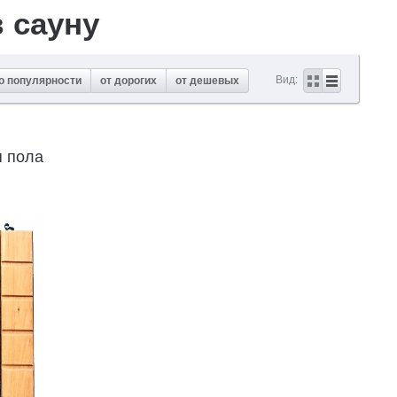
 сауну
Вид:
о популярности
от дорогих
от дешевых
я пола