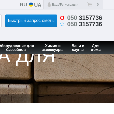
RU
UA
Вход\Регистрация
0
050
3157736
Быстрый запрос сметы
050
3157736
Оборудование для
Химия и
Бани и
Для
А ДЛЯ
бассейнов
аксессуары
сауны
дома