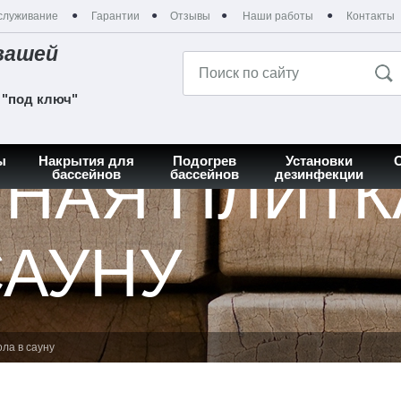
служивание
Гарантии
Отзывы
Наши работы
Контакты
вашей
 "под ключ"
ы
Накрытия для
Подогрев
Установки
НАЯ ПЛИТК
бассейнов
бассейнов
дезинфекции
САУНУ
ла в сауну