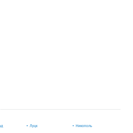
ад
Луцк
Никополь