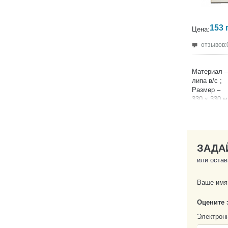
153
Цена:
отзывов:
Материал –
липа в/с ;
Размер –
330 х 330 м
Высота –
25 мм ;
ЗАДА
или остав
Ваше имя
Оцените 
Электрон