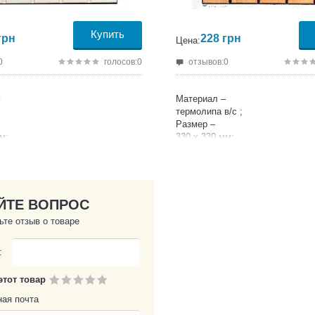
Купить
грн
228
грн
Цена:
0
голосов:0
отзывов:0
Материал –
термолипа в/с ;
Размер –
м;
330 х 330 мм;
Высота –
25 мм ;
ЙТЕ ВОПРОС
ьте отзыв о товаре
:
этот товар
ная почта