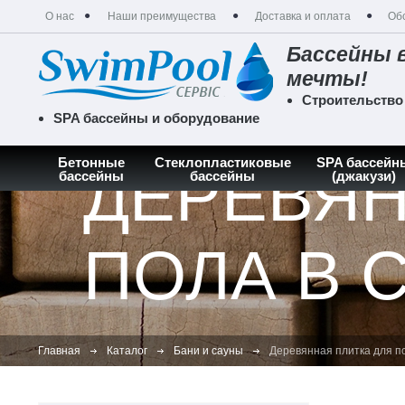
О нас
Наши преимущества
Доставка и оплата
Об
Бассейны 
мечты!
Строительство
SPA бассейны и оборудование
Бетонные
Стеклопластиковые
SPA бассейн
ДЕРЕВЯН
бассейны
бассейны
(джакузи)
ПОЛА В 
Главная
Каталог
Бани и сауны
Деревянная плитка для по