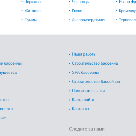
Черкассы
Черновцы
Ивано-Фр
Житомир
Ровно
Кременчу
Суммы
Днепродзерджинск
Тернопол
Наши работы
е бассейны
Строительство бассейна
мущества
SPA бассейны
Строительство бассейнов
Полезные ссылки
ство
Карта сайта
 оплата
Контакты
ние
Следите за нами