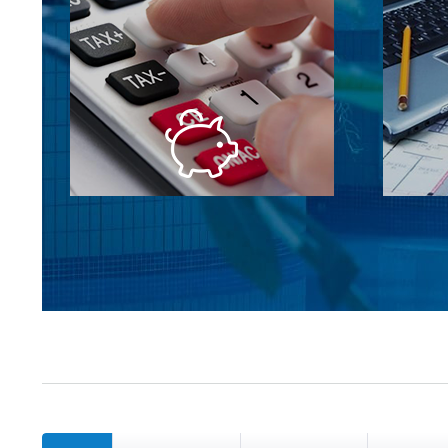
Собственный импорт =
Опыт
Низкие цены
Мы сами импортируем все
Мы вход
оборудование, которое устанавливаем.
компа
У нас большой оборот и выгодные
реализо
скидки от производителей!