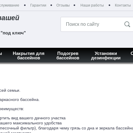
служивание
Гарантии
Отзывы
Наши работы
Контакты
вашей
 "под ключ"
ы
Накрытия для
Подогрев
Установки
бассейнов
бассейнов
дезинфекции
сей семьи.
каркасного бассейна.
реимуществ:
ортить вид вашего дачного участка
вашего максимального удобства
есочный фильтр), благодаря чему грязь со дна и зеркала бассейна