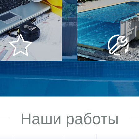
ный инженерный
Замкнутый ци
отдел
строительст
им в пятерку самых опытных
Мы замкнули весь цикл на с
ний Украины и в состоянии
проектировки бассейна, стр
вать проект любой сложности
работ и до поставки и мо
оборудования
Наши работы