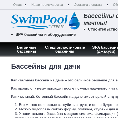
О нас
Наши преимущества
Доставка и оплата
Об
Бассейны 
мечты!
Строительство
SPA бассейны и оборудование
Бетонные
Стеклопластиковые
SPA бассейн
бассейны
бассейны
(джакузи)
Главная
Капитальные бассейны
Бассейны для дачи
Бассейны для дачи
Капитальный бассейн на даче – это отличное решение для в
Как правило, к нему приходят после покупки надувного или 
Капитальный, бетонный бассейн на даче имеет целый ряд п
Его можно полностью заглубить в грунт, и он не будет п
Можно подобрать любую форму, глубины, ступени для 
У капитального бассейна мощная система фильтрации (п