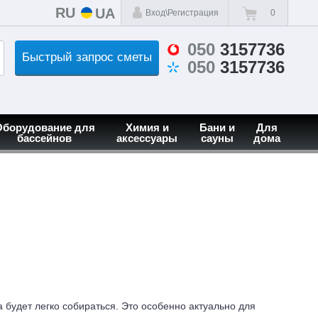
RU
UA
Вход\Регистрация
0
050
3157736
Быстрый запрос сметы
050
3157736
Оборудование для
Химия и
Бани и
Для
бассейнов
аксессуары
сауны
дома
 будет легко собираться. Это особенно актуально для