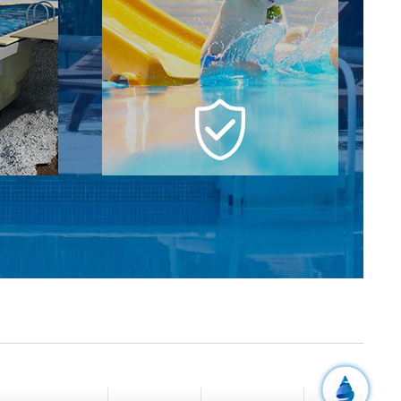
кл
Надежная и
ва
комплексная гарантия
ебе, от
Мы отвечаем за бассейн на всех этапах
оительных
строительства и даем полную гарантию
нтажа
на чашу 5 лет и оборудование 2 года