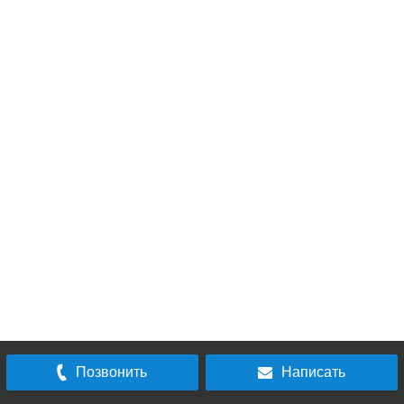
Позвонить
отправить
Написать