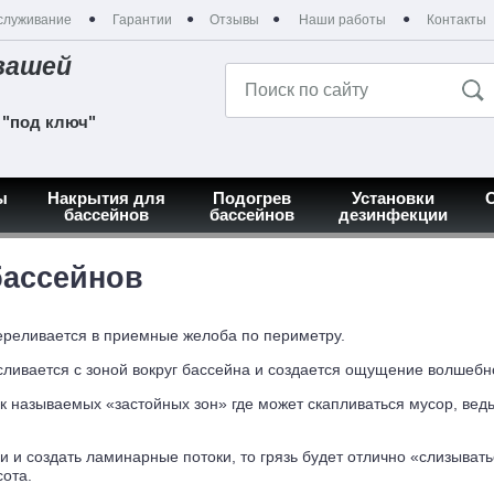
служивание
Гарантии
Отзывы
Наши работы
Контакты
вашей
 "под ключ"
ы
Накрытия для
Подогрев
Установки
бассейнов
бассейнов
дезинфекции
бассейнов
переливается в приемные желоба по периметру.
ь сливается с зоной вокруг бассейна и создается ощущение волшебн
к называемых «застойных зон» где может скапливаться мусор, вед
и и создать ламинарные потоки, то грязь будет отлично «слизыват
ота.