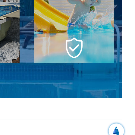
кл
Надежная и
ва
комплексная гарантия
ебе, от
Мы отвечаем за бассейн на всех этапах
оительных
строительства и даем полную гарантию
нтажа
на чашу 5 лет и оборудование 2 года