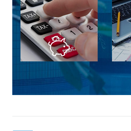
Собственный импорт =
Опыт
Низкие цены
Мы сами импортируем все
Мы вход
оборудование, которое устанавливаем.
компа
У нас большой оборот и выгодные
реализо
скидки от производителей!