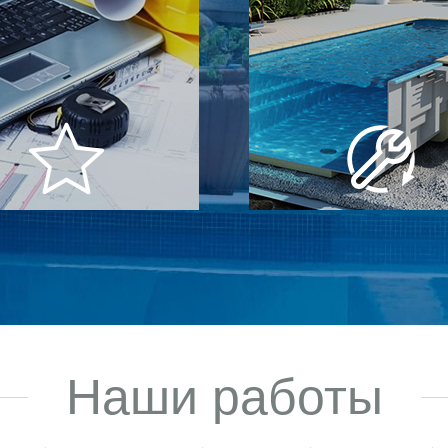
ный инженерный
Замкнутый ци
отдел
строительст
им в пятерку самых опытных
Мы замкнули весь цикл на с
ний Украины и в состоянии
проектировки бассейна, стр
вать проект любой сложности
работ и до поставки и мо
оборудования
Наши работы