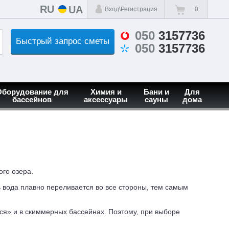
RU
UA
Вход\Регистрация
0
050
3157736
Быстрый запрос сметы
050
3157736
Оборудование для
Химия и
Бани и
Для
бассейнов
аксессуары
сауны
дома
ого озера.
ь вода плавно переливается во все стороны, тем самым
ься» и в скиммерных бассейнах. Поэтому, при выборе