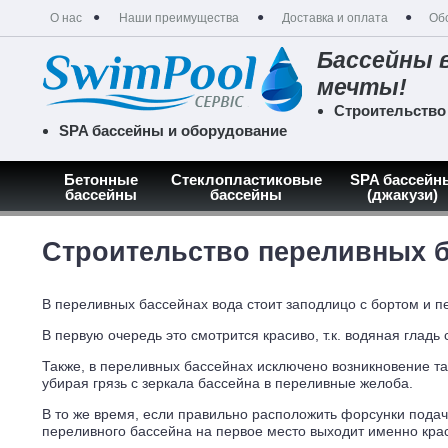
О нас
Наши преимущества
Доставка и оплата
Об
Бассейны 
мечты!
Строительство
SPA бассейны и оборудование
Бетонные
Стеклопластиковые
SPA бассейн
бассейны
бассейны
(джакузи)
Главная
Капитальные бассейны
Переливные бассейны
Строительство переливных 
В переливных бассейнах вода стоит заподлицо с бортом и 
В первую очередь это смотрится красиво, т.к. водяная глад
Также, в переливных бассейнах исключено возникновение та
убирая грязь с зеркала бассейна в переливные желоба.
В то же время, если правильно расположить форсунки подач
переливного бассейна на первое место выходит именно крас