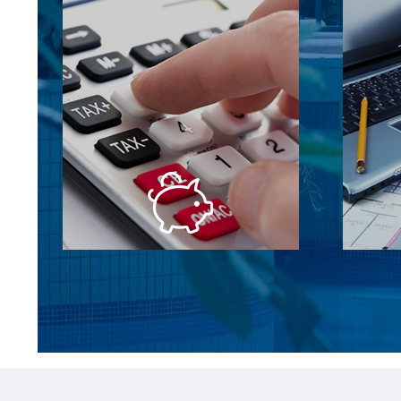
Собственный импорт =
Опыт
Низкие цены
Мы сами импортируем все
Мы вход
оборудование, которое устанавливаем.
компа
У нас большой оборот и выгодные
реализо
скидки от производителей!