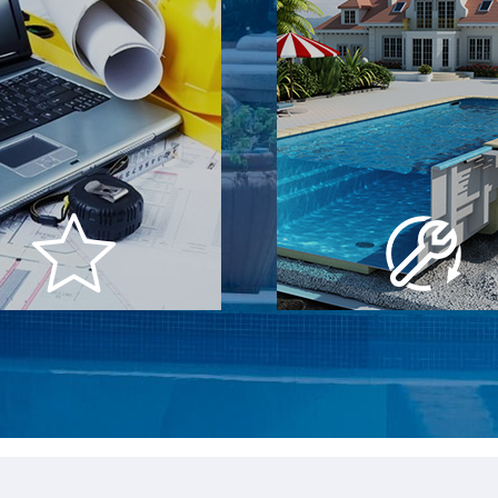
ный инженерный
Замкнутый ци
отдел
строительст
им в пятерку самых опытных
Мы замкнули весь цикл на с
ний Украины и в состоянии
проектировки бассейна, стр
вать проект любой сложности
работ и до поставки и мо
оборудования