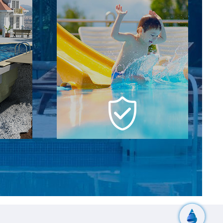
кл
Надежная и
ва
комплексная гарантия
ебе, от
Мы отвечаем за бассейн на всех этапах
оительных
строительства и даем полную гарантию
нтажа
на чашу 5 лет и оборудование 2 года