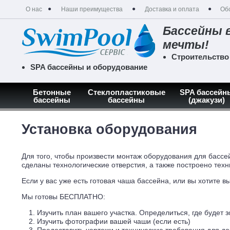
О нас
Наши преимущества
Доставка и оплата
Об
Бассейны 
мечты!
Строительство
SPA бассейны и оборудование
Бетонные
Стеклопластиковые
SPA бассейн
бассейны
бассейны
(джакузи)
Главная
Оборудование и отделка
Установка оборудования
Установка оборудования
Для того, чтобы произвести монтаж оборудования для бассе
сделаны технологические отверстия, а также построено тех
Если у вас уже есть готовая чаша бассейна, или вы хотите 
Мы готовы БЕСПЛАТНО:
Изучить план вашего участка. Определиться, где будет 
Изучить фотографии вашей чаши (если есть)