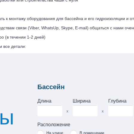
оработки или строительства чаши с нуля
ь к монтажу оборудования для бассейна и его гидроизоляции и от
твам связи (Viber, WhatsUp, Skype, E-mail) общаться с нами очен
о (в течении 1-2 дней)
м все детали:
Бассейн
Длина
Ширина
Глубина
ты
x
x
Расположение
На улице
В помещении