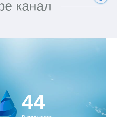
be канал
44