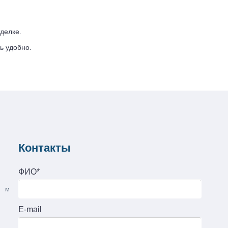
делке.
ь удобно.
Контакты
ФИО*
м
E-mail