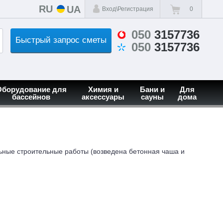
RU
UA
Вход\Регистрация
0
050
3157736
Быстрый запрос сметы
050
3157736
Оборудование для
Химия и
Бани и
Для
бассейнов
аксессуары
сауны
дома
льные строительные работы (возведена бетонная чаша и