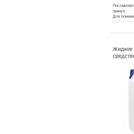
Поставляет
гранул;
Для пониже
дм3 необхо
на 10 м3 в
Продукция 
Производит
Гарантия:
2
Жидкое
средств