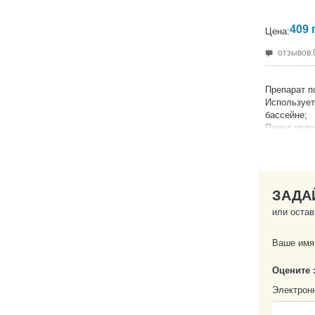
409
Цена:
отзывов:
Препарат п
Использует
бассейне;
Перед испо
необходимо
7,2;
Добавлять 
250 мл пре
Продукция 
ЗАДА
Производит
или остав
Ваше имя
Оцените 
Электрон