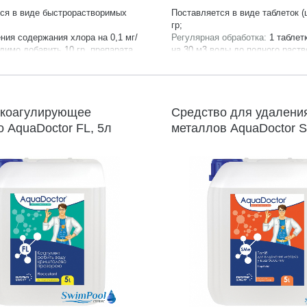
ся в виде быстрорастворимых
Поставляется в виде таблеток (
гр;
ния содержания хлора на 0,1 мг/
Регулярная обработка:
1 таблетк
димо добавить 10 гр. препарата
на 30 м3 воды до полного раств
оды;
дней);
сертифицирована;
Продукция сертифицирована;
ель:
AquaDoctor;
Производитель:
AquaDoctor;
4 месяца;
Гарантия:
24 месяца;
 коагулирующее
Средство для удалени
о AquaDoctor FL, 5л
металлов AquaDoctor 
StopMetal, 5л