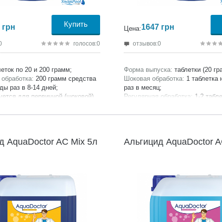
Купить
грн
1647
грн
Цена:
0
голосов:0
отзывов:0
еток по 20 и 200 грамм;
Форма выпуска:
таблетки (20 гр
 обработка:
200 грамм средства
Шоковая обработка:
1 таблетка н
ды раз в 8-14 дней;
раз в месяц;
уется для первичной (шоковой)
Регулярная обработка:
1-2 табле
воды;
м3, каждые 2-3 дня;
сертифицирована;
Продукция сертифицирована;
ель:
AquaDoctor;
Производитель:
AquaDoctor;
4 месяца;
Гарантия:
24 месяца;
д AquaDoctor AC Mix 5л
Альгицид AquaDoctor A