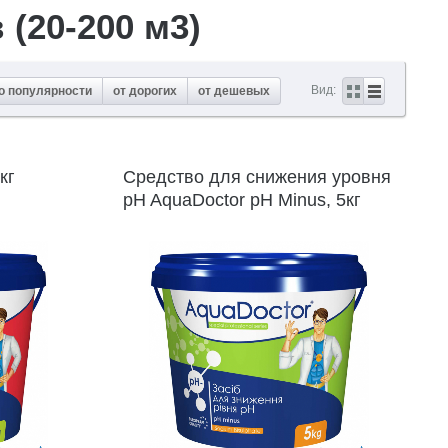
(20-200 м3)
Вид:
о популярности
от дорогих
от дешевых
кг
Средство для снижения уровня
pH AquaDoctor pH Minus, 5кг