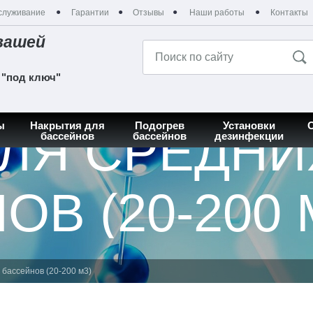
служивание
Гарантии
Отзывы
Наши работы
Контакты
вашей
 "под ключ"
ы
Накрытия для
Подогрев
Установки
ЛЯ СРЕДНИ
бассейнов
бассейнов
дезинфекции
В (20-200 
 бассейнов (20-200 м3)