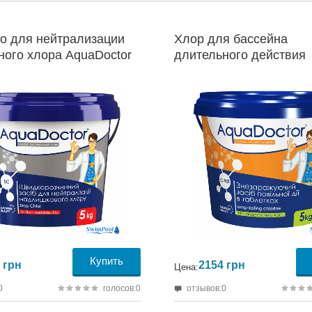
4 месяца;
о для нейтрализации
Хлор для бассейна
ного хлора AquaDoctor
длительного действия
Chlor, 5кг
AquaDoctor C-90T, 5кг
Купить
грн
2154
грн
Цена:
0
голосов:0
отзывов:0