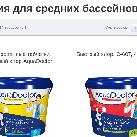
я для средних бассейнов 
14
товаров из
14
Сортировка:
п
рованные таблетки,
Быстрый хлор, C-60T, 4
ый хлор AquaDoctor
кг (таблетки по 200 г)