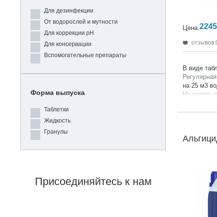
Для дезинфекции
От водорослей и мутности
2245
Цена:
Для коррекции pH
отзывов:
Для консервации
Вспомогательные препараты
В виде табл
Регулярная
на 25 м3 во
Форма выпуска
Не использ
обработки 
Таблетки
Продукция 
Производит
Жидкость
Гарантия:
2
Гранулы
Альгици
Присоединяйтесь к нам