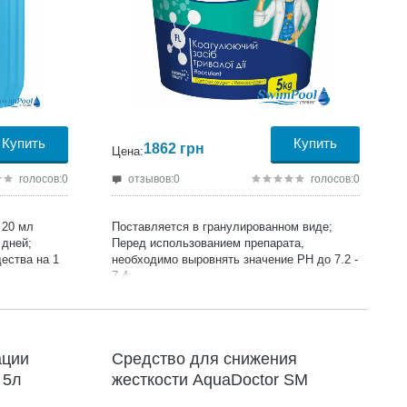
Купить
Купить
1862
грн
Цена:
голосов:0
отзывов:0
голосов:0
20 мл
Поставляется в гранулированном виде;
 дней;
Перед использованием препарата,
ества на 1
необходимо выровнять значение PH до 7.2 -
7.4;
Добавлять в воду бассейна по мере
помутнения воды в расчете 25-50 гр
препарата на 10 м3 воды бассейна;
Продукция сертифицирована;
ации
Средство для снижения
Производитель:
AquaDoctor;
Гарантия:
24 месяца;
 5л
жесткости AquaDoctor SM
StopMineral, 5л