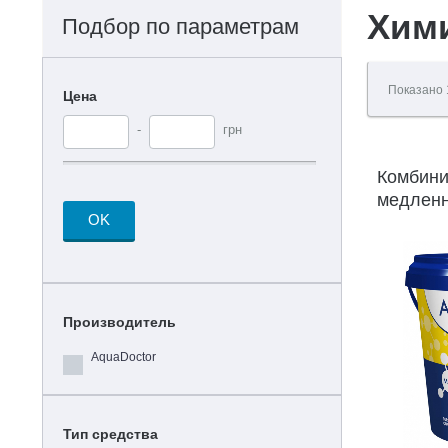
Хими
Подбор по параметрам
Показано
Цена
-
грн
Комбини
медленн
OK
MC-T, 5 
Производитель
AquaDoctor
Тип средства