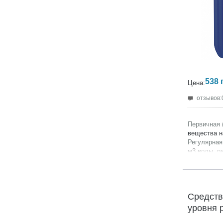
538
Цена:
отзывов:
Первичная 
вещества н
Регулярная
м3 воды, ра
Продукция 
Производит
Гарантия:
2
Средств
уровня 
5кг