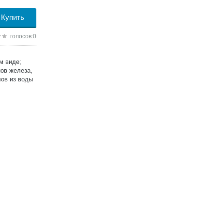
Купить
голосов:0
м виде;
ов железа,
лов из воды
асчета 400
ссейна
ред шоковой
редствами);