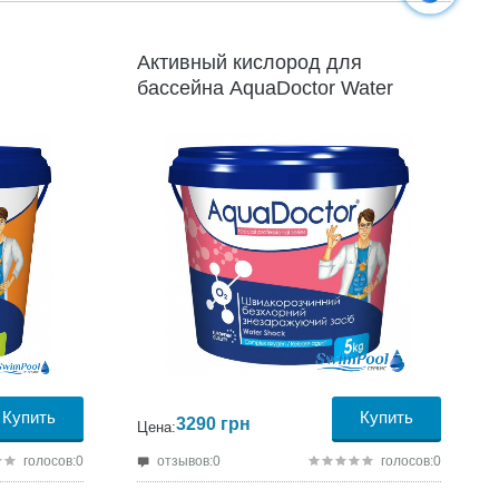
Продукция сертифицирована;
Производитель:
AquaDoctor;
Активный кислород для
Гарантия:
24 месяца;
бассейна AquaDoctor Water
Shock О2, 5кг
Купить
Купить
3290
грн
Цена:
голосов:0
отзывов:0
голосов:0