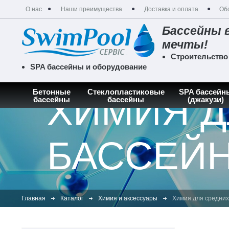
О нас
Наши преимущества
Доставка и оплата
Об
Бассейны 
мечты!
Строительство
SPA бассейны и оборудование
Бетонные
Стеклопластиковые
SPA бассейн
ХИМИЯ Д
бассейны
бассейны
(джакузи)
БАССЕЙНО
Главная
Каталог
Химия и аксессуары
Химия для средних