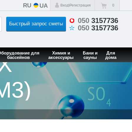
RU
UA
Вход\Регистрация
0
050
3157736
Быстрый запрос сметы
050
3157736
Оборудование для
Химия и
Бани и
Для
Х
бассейнов
аксессуары
сауны
дома
М3)