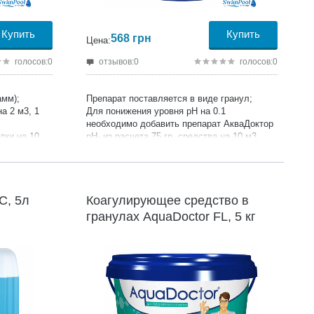
Купить
Купить
568
грн
Цена:
голосов:0
отзывов:0
голосов:0
амм);
Препарат поставляется в виде гранул;
а 2 м3, 1
Для понижения уровня pH на 0.1
необходимо добавить препарат АкваДоктор
тки на 10
рН- из расчета 75 гр. средства на 10 м3
воды;
Необходимо проверять уровень pH один раз
в 1-2 недели, а также после выпадения
осадков (для открытых бассейнов);
C, 5л
Коагулирующее средство в
Продукция сертифицирована;
Производитель:
AquaDoctor;
гранулах AquaDoctor FL, 5 кг
Гарантия:
24 месяца;