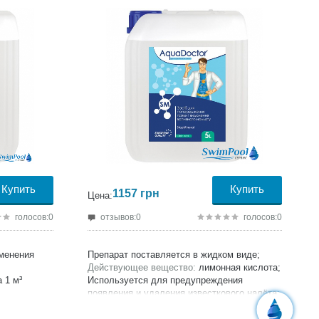
Купить
Купить
1157
грн
Цена:
голосов:0
отзывов:0
голосов:0
именения
Препарат поставляется в жидком виде;
Действующее вещество:
лимонная кислота;
 1 м³
Используется для предупреждения
появления и удаления известкового налёта;
Добавлять AquaDoctor SM из расчета 50 мл
препарата на 1 м3 воды бассейна;