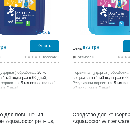
Купить
грн
873
грн
Цена:
0
голосов:0
отзывов:0
(ударная) обработка:
20 мл
Первичная (ударная) обработка:
а 1 м3 воды раз в 60 дней;
вещества на 1 м3 воды раз в 60
 обработка:
5 мл вещества на 1
Регулярная обработка:
5 мл вещ
з в 7 дней;
м3 воды раз в 7 дней;
сертифицирована;
Продукция сертифицирована;
ель:
AquaDoctor;
Производитель:
AquaDoctor;
4 месяца;
Гарантия:
24 месяца;
о для повышения
Средство для консерв
pH AquaDoctor pH Plus,
AquaDoctor Winter Care