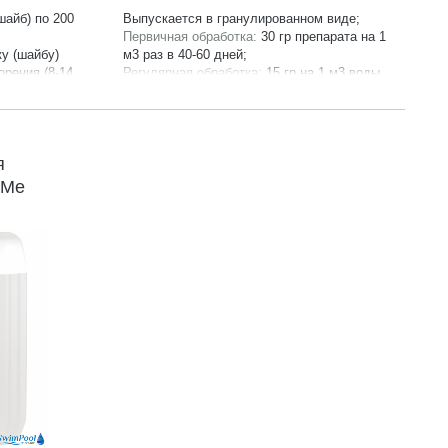
шайб) по 200
Выпускается в гранулированном виде;
Первичная обработка:
30 гр препарата на 1
у (шайбу)
м3 раз в 40-60 дней;
орения (8-14
Регулярная обработка:
15 гр на 1 м3 воды
раз в 7 дней;
Продукция сертифицирована;
Производитель:
AquaDoctor;
Гарантия:
24 месяца;
я
SMe