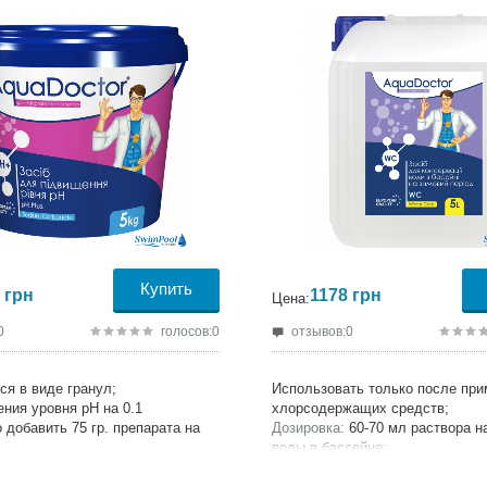
Купить
грн
1178
грн
Цена:
0
голосов:0
отзывов:0
ся в виде гранул;
Использовать только после пр
ния уровня pH на 0.1
хлорсодержащих средств;
 добавить 75 гр. препарата на
Дозировка:
60-70 мл раствора на
;
воды в бассейне;
сертифицирована;
Продукция сертифицирована;
ель:
AquaDoctor;