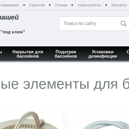
служивание
Гарантии
Отзывы
Наши работы
Контакты
вашей
 "под ключ"
ы
Накрытия для
Подогрев
Установки
бассейнов
бассейнов
дезинфекции
е элементы для бассейна
ые элементы для 