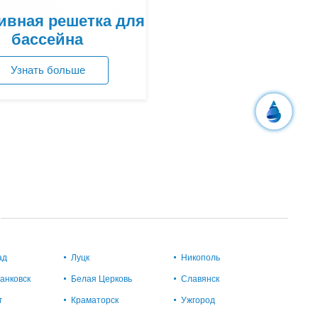
ивная решетка для
бассейна
Узнать больше
Посмотреть цены
ад
Луцк
Никополь
анковск
Белая Церковь
Славянск
г
Краматорск
Ужгород