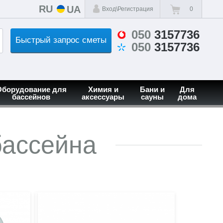
RU
UA
Вход\Регистрация
0
050
3157736
Быстрый запрос сметы
050
3157736
Оборудование для
Химия и
Бани и
Для
бассейнов
аксессуары
сауны
дома
бассейна