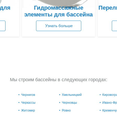
 для
Гидромассажные
Перел
элементы для бассейна
Узнать больше
Посмотреть цены
Мы строим бассейны в следующих городах:
Чернигов
Хмельницкий
Кировогр
Черкассы
Черновцы
Ивано-Фр
Житомир
Ровно
Кременчу