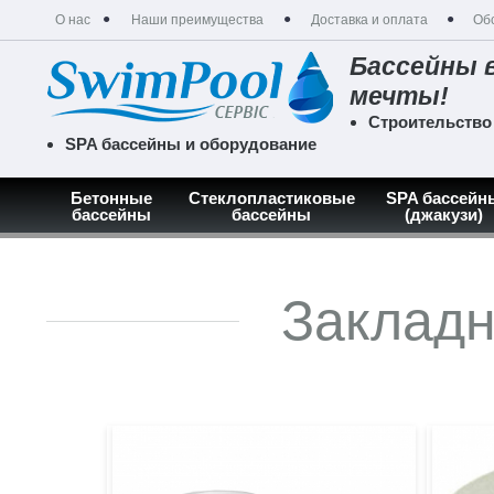
О нас
Наши преимущества
Доставка и оплата
Об
Бассейны 
мечты!
Строительство
SPA бассейны и оборудование
Бетонные
Стеклопластиковые
SPA бассейн
бассейны
бассейны
(джакузи)
Главная
Каталог
Оборудование для бассейнов
Закладны
Закладн