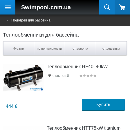
Swimpool
.com.ua
Подогрев для бассейна
Теплообменники для бассейна
Фильтр
по популярности
от дорогих
от дешевых
Теплообменник HF40, 40kW
отзывов:0
Купить
444
€
Теплообменник HTT75kW titanium,