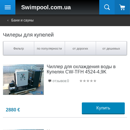
Swimpool
.com.ua
Бани и сауны
Чилеры для купелей
Фильтр
по популярности
от дорогих
от дешевых
Чиллер для охлаждения воды в
Купелях CW-TFH 4524-4,9K
отзывов:0
Купить
2880
€